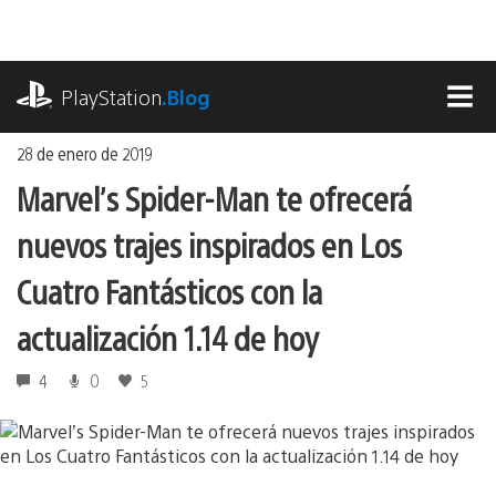
Ir
al
contenido
playstation.com
PlayStation
.Blog
MEN
28 de enero de 2019
Marvel’s Spider-Man te ofrecerá
nuevos trajes inspirados en Los
Cuatro Fantásticos con la
actualización 1.14 de hoy
4
0
5