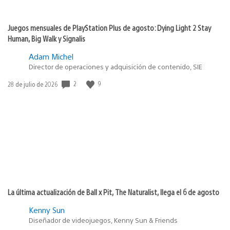
Juegos mensuales de PlayStation Plus de agosto: Dying Light 2 Stay
Human, Big Walk y Signalis
Adam Michel
Director de operaciones y adquisición de contenido, SIE
2
9
Fecha
28 de julio de 2026
de
publicación:
La última actualización de Ball x Pit, The Naturalist, llega el 6 de agosto
Kenny Sun
Diseñador de videojuegos, Kenny Sun & Friends