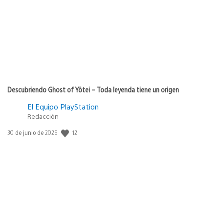
publicación:
Descubriendo Ghost of Yōtei – Toda leyenda tiene un origen
El Equipo PlayStation
Redacción
12
Fecha
30 de junio de 2026
de
publicación: