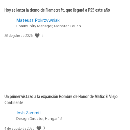
Hoy se lanza la demo de Flamecraft, que llegará a PS5 este año
Mateusz Pokrzywniak
Community Manager, Monster Couch
6
Fecha
28 de julio de 2026
de
publicación:
Un primer vistazo a la expansión Hombre de Honor de Mafia: El Viejo
Continente
Josh Zammit
Design Director, Hangar 13
3
Fecha
4 de agosto de 2026