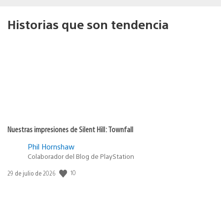
Historias que son tendencia
Nuestras impresiones de Silent Hill: Townfall
Phil Hornshaw
Colaborador del Blog de PlayStation
10
Fecha
29 de julio de 2026
de
publicación: