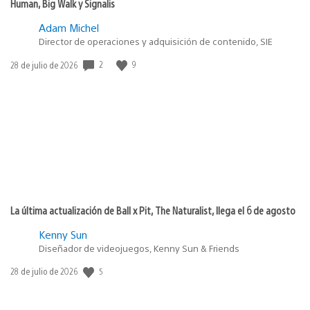
Human, Big Walk y Signalis
Adam Michel
Director de operaciones y adquisición de contenido, SIE
2
9
Fecha
28 de julio de 2026
de
publicación:
La última actualización de Ball x Pit, The Naturalist, llega el 6 de agosto
Kenny Sun
Diseñador de videojuegos, Kenny Sun & Friends
5
Fecha
28 de julio de 2026
de
publicación: