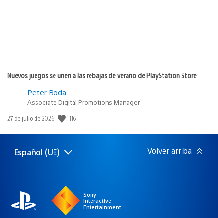
Nuevos juegos se unen a las rebajas de verano de PlayStation Store
Peter Boda
Associate Digital Promotions Manager
116
Fecha
27 de julio de 2026
de
publicación:
Volver arriba
Español (UE)
Selecciona
Región
una
actual:
región
Sony
Interactive
Entertainment