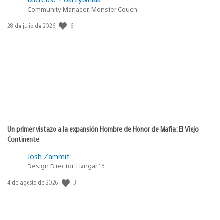
Community Manager, Monster Couch
6
Fecha
28 de julio de 2026
de
publicación:
Un primer vistazo a la expansión Hombre de Honor de Mafia: El Viejo
Continente
Josh Zammit
Design Director, Hangar 13
3
Fecha
4 de agosto de 2026
de
publicación: