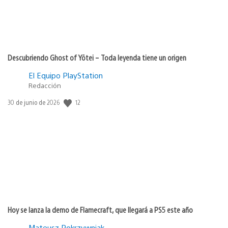
Descubriendo Ghost of Yōtei – Toda leyenda tiene un origen
El Equipo PlayStation
Redacción
12
Fecha
30 de junio de 2026
de
publicación:
Hoy se lanza la demo de Flamecraft, que llegará a PS5 este año
Mateusz Pokrzywniak