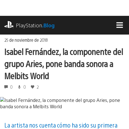
Ir
al
contenido
playstation.com
PlayStation
.Blog
MEN
25 de noviembre de 2018
Isabel Fernández, la componente del
grupo Aries, pone banda sonora a
Melbits World
0
0
2
La artista nos cuenta cómo ha sido su primera