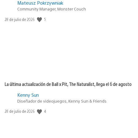
Mateusz Pokrzywniak
Community Manager, Monster Couch
5
Fecha
28 de julio de 2026
de
publicación:
La última actualización de Ball x Pit, The Naturalist, llega el 6 de agosto
Kenny Sun
Diseñador de videojuegos, Kenny Sun & Friends
4
Fecha
28 de julio de 2026
de
publicación: