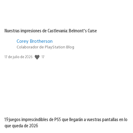
Nuestras impresiones de Castlevania: Belmont’s Curse
Corey Brotherson
Colaborador de PlayStation Blog
17
Fecha
17 de julio de 2026
de
publicación:
19 juegos imprescindibles de PS5 que llegarán a vuestras pantallas en lo
que queda de 2026