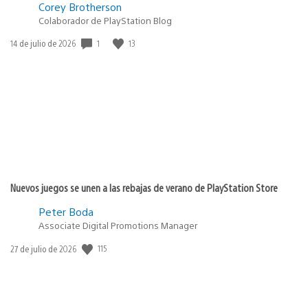
Corey Brotherson
Colaborador de PlayStation Blog
1
13
Fecha
14 de julio de 2026
de
publicación:
Nuevos juegos se unen a las rebajas de verano de PlayStation Store
Peter Boda
Associate Digital Promotions Manager
115
Fecha
27 de julio de 2026
de
publicación: