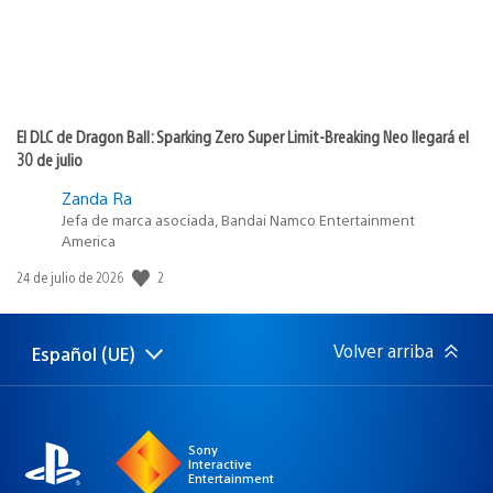
El DLC de Dragon Ball: Sparking Zero Super Limit-Breaking Neo llegará el
30 de julio
Zanda Ra
Jefa de marca asociada, Bandai Namco Entertainment
America
2
Fecha
24 de julio de 2026
de
publicación:
Volver arriba
Español (UE)
Selecciona
Región
una
actual:
región
Sony
Interactive
Entertainment