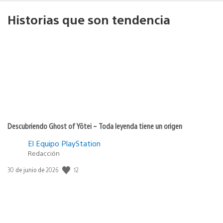
Historias que son tendencia
Descubriendo Ghost of Yōtei – Toda leyenda tiene un origen
El Equipo PlayStation
Redacción
12
Fecha
30 de junio de 2026
de
publicación: