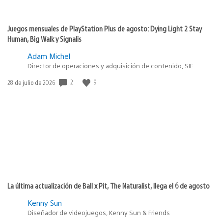
Juegos mensuales de PlayStation Plus de agosto: Dying Light 2 Stay
Human, Big Walk y Signalis
Adam Michel
Director de operaciones y adquisición de contenido, SIE
2
9
Fecha
28 de julio de 2026
de
publicación:
La última actualización de Ball x Pit, The Naturalist, llega el 6 de agosto
Kenny Sun
Diseñador de videojuegos, Kenny Sun & Friends