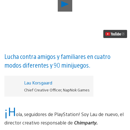
Reproducir
Chimparty
trae
diversión
party
game
con
PlayLink
para
toda
a
Lucha contra amigos y familiares en cuatro
familia
modos diferentes y 90 minijuegos.
esta
semana
vídeo
Lau Korsgaard
Chief Creative Officer, NapNok Games
¡H
ola, seguidores de PlayStation! Soy Lau de nuevo, el
director creativo responsable de
Chimparty.