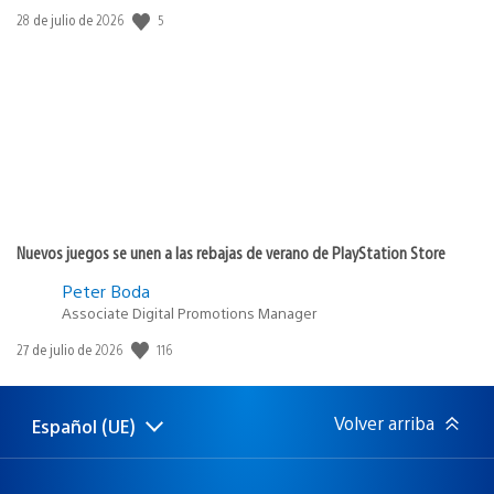
5
Fecha
28 de julio de 2026
de
publicación:
Nuevos juegos se unen a las rebajas de verano de PlayStation Store
Peter Boda
Associate Digital Promotions Manager
116
Fecha
27 de julio de 2026
de
publicación:
Volver arriba
Español (UE)
Selecciona
Región
una
actual:
región