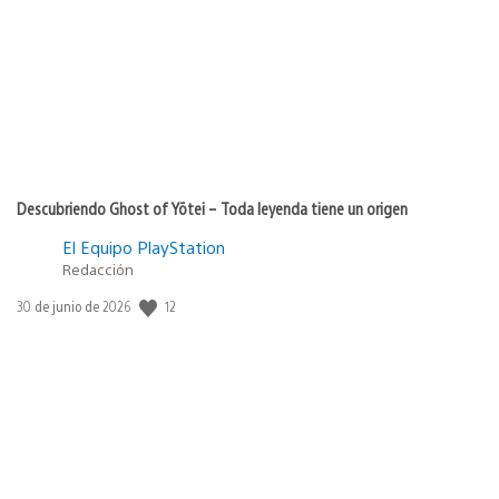
publicación:
Descubriendo Ghost of Yōtei – Toda leyenda tiene un origen
El Equipo PlayStation
Redacción
12
Fecha
30 de junio de 2026
de
publicación: