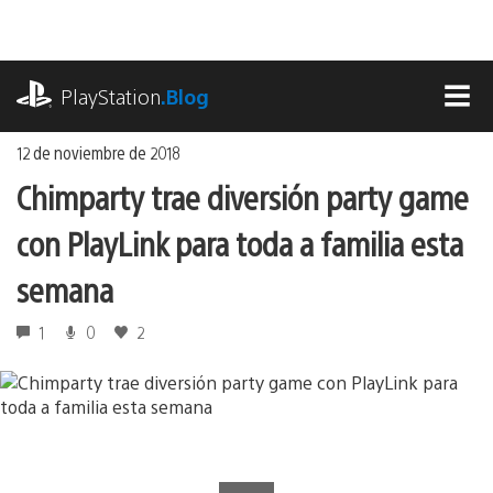
Ir
al
contenido
playstation.com
PlayStation
.Blog
MEN
12 de noviembre de 2018
Chimparty trae diversión party game
con PlayLink para toda a familia esta
semana
1
0
2