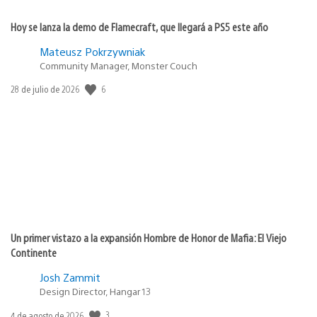
Hoy se lanza la demo de Flamecraft, que llegará a PS5 este año
Mateusz Pokrzywniak
Community Manager, Monster Couch
6
Fecha
28 de julio de 2026
de
publicación:
Un primer vistazo a la expansión Hombre de Honor de Mafia: El Viejo
Continente
Josh Zammit
Design Director, Hangar 13
3
Fecha
4 de agosto de 2026