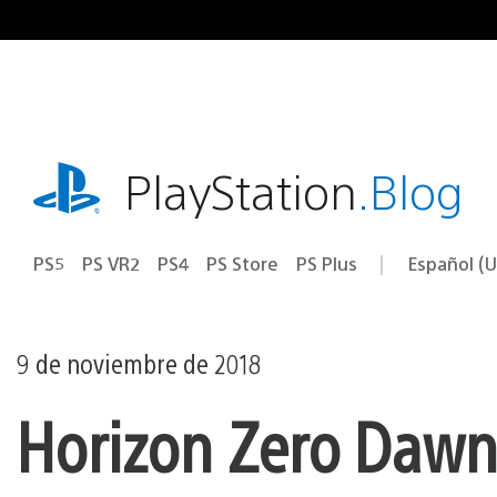
Ir
al
contenido
playstation.com
PlayStation
.Blog
PS5
PS VR2
PS4
PS Store
PS Plus
Español (U
Seleccion
Región
una
actual:
región
9 de noviembre de 2018
Horizon Zero Dawn: