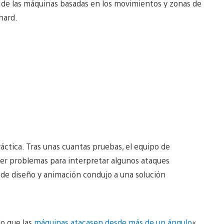
 de las máquinas basadas en los movimientos y zonas de
hard.
ctica. Tras unas cuantas pruebas, el equipo de
ner problemas para interpretar algunos ataques
 de diseño y animación condujo a una solución
o que las
máquinas atacasen desde más de un ángulo
«,