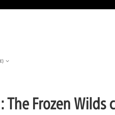
E)
a
 The Frozen Wilds c