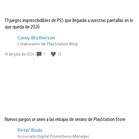
19 juegos imprescindibles de PS5 que llegarán a vuestras pantallas en lo
que queda de 2026
Corey Brotherson
Colaborador de PlayStation Blog
1
13
Fecha
14 de julio de 2026
de
publicación:
Nuevos juegos se unen a las rebajas de verano de PlayStation Store
Peter Boda
Associate Digital Promotions Manager