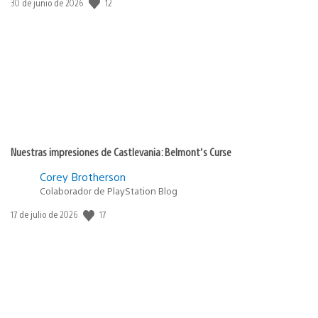
12
Fecha
30 de junio de 2026
de
publicación:
Nuestras impresiones de Castlevania: Belmont’s Curse
Corey Brotherson
Colaborador de PlayStation Blog
17
Fecha
17 de julio de 2026
de
publicación: