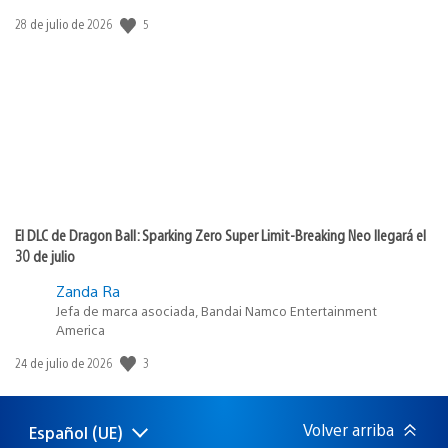
5
Fecha
28 de julio de 2026
de
publicación:
El DLC de Dragon Ball: Sparking Zero Super Limit-Breaking Neo llegará el
30 de julio
Zanda Ra
Jefa de marca asociada, Bandai Namco Entertainment
America
3
Fecha
24 de julio de 2026
de
publicación:
Volver arriba
Español (UE)
Selecciona
Región