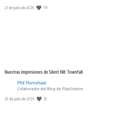
116
Fecha
27 de julio de 2026
de
publicación:
Nuestras impresiones de Silent Hill: Townfall
Phil Hornshaw
Colaborador del Blog de PlayStation
10
Fecha
29 de julio de 2026
de
publicación: