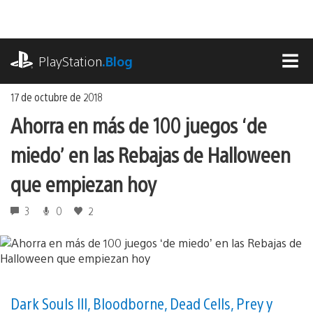
Ir
al
contenido
playstation.com
PlayStation
.Blog
MEN
17 de octubre de 2018
Ahorra en más de 100 juegos ‘de
miedo’ en las Rebajas de Halloween
que empiezan hoy
3
0
2
Dark Souls III, Bloodborne, Dead Cells, Prey y