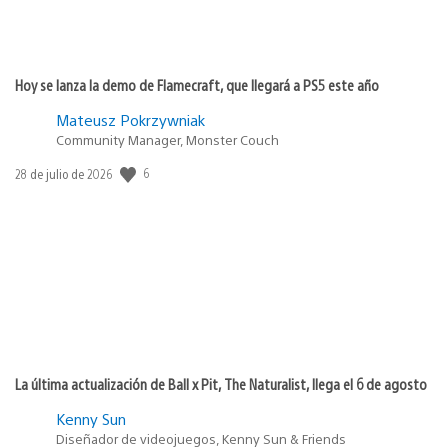
Hoy se lanza la demo de Flamecraft, que llegará a PS5 este año
Mateusz Pokrzywniak
Community Manager, Monster Couch
6
Fecha
28 de julio de 2026
de
publicación:
La última actualización de Ball x Pit, The Naturalist, llega el 6 de agosto
Kenny Sun
Diseñador de videojuegos, Kenny Sun & Friends