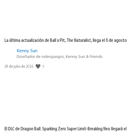
La última actualización de Ball x Pit, The Naturalist, llega el 6 de agosto
Kenny Sun
Diseñador de videojuegos, Kenny Sun & Friends
5
Fecha
28 de julio de 2026
de
publicación:
El DLC de Dragon Ball: Sparking Zero Super Limit-Breaking Neo llegará el