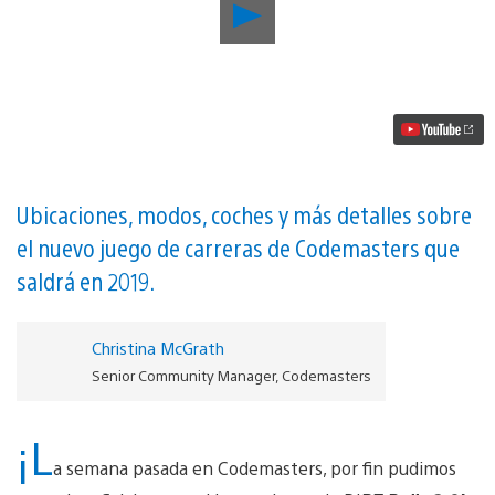
Reproducir
Cinco
cosas
que
necesitas
saber
sobre
DiRT
Rally
2.0
|
Ubicaciones, modos, coches y más detalles sobre
Llegará
el nuevo juego de carreras de Codemasters que
a
PS4
saldrá en 2019.
en
febrero
de
2019
Christina McGrath
vídeo
Senior Community Manager, Codemasters
¡L
a semana pasada en Codemasters, por fin pudimos