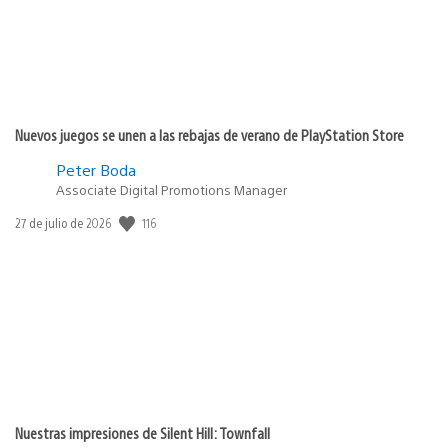
Nuevos juegos se unen a las rebajas de verano de PlayStation Store
Peter Boda
Associate Digital Promotions Manager
116
Fecha
27 de julio de 2026
de
publicación:
Nuestras impresiones de Silent Hill: Townfall