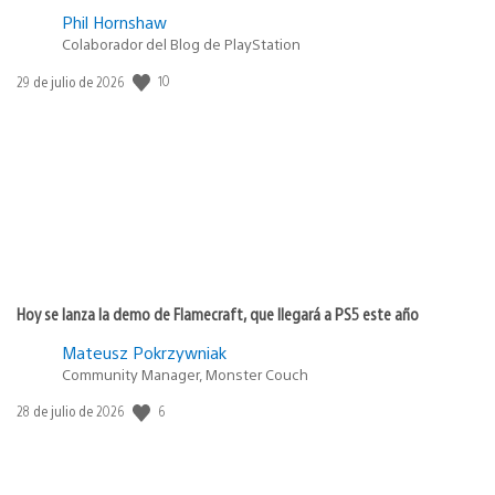
Phil Hornshaw
Colaborador del Blog de PlayStation
10
Fecha
29 de julio de 2026
de
publicación:
Hoy se lanza la demo de Flamecraft, que llegará a PS5 este año
Mateusz Pokrzywniak
Community Manager, Monster Couch
6
Fecha
28 de julio de 2026
de
publicación: