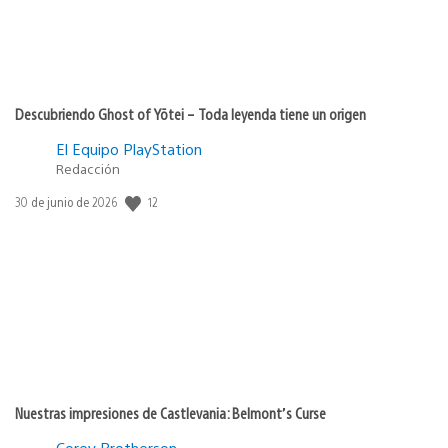
Descubriendo Ghost of Yōtei – Toda leyenda tiene un origen
El Equipo PlayStation
Redacción
12
Fecha
30 de junio de 2026
de
publicación:
Nuestras impresiones de Castlevania: Belmont’s Curse
Corey Brotherson