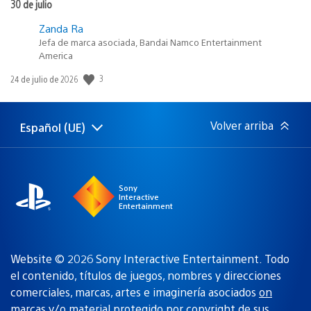
30 de julio
Zanda Ra
Jefa de marca asociada, Bandai Namco Entertainment
America
3
Fecha
24 de julio de 2026
de
publicación:
Volver arriba
Español (UE)
Selecciona
Región
una
actual:
región
Sony
Interactive
Entertainment
Website © 2026 Sony Interactive Entertainment. Todo
el contenido, títulos de juegos, nombres y direcciones
comerciales, marcas, artes e imaginería asociados
on
marcas y/o material protegido por copyright de sus