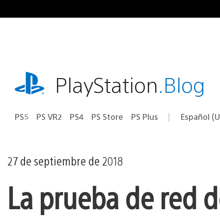
Ir
al
contenido
playstation.com
PlayStation
.Blog
PS5
PS VR2
PS4
PS Store
PS Plus
Español (U
Seleccion
Región
una
actual:
región
27 de septiembre de 2018
La prueba de red d