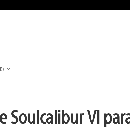
E)
a
e Soulcalibur VI par