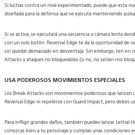
Si luchas contra un rival experimentado, puede que esta nu
diseñada para la defensa que se ejecuta manteniendo puls
Si se activa, se ejecutará una secuencia a cámara lenta don
con un solo botón. Reversal Edge te da la oportunidad de ral
sin quedar demasiado en desventaja. Sin embargo, ten en c
Attacks y ataques no bloqueables (si no, no serían «no bloq
USA PODEROSOS MOVIMIENTOS ESPECIALES
Los Break Attacks son movimientos poderosos que lanzan un
Reversal Edge ni repelerse con Guard Impact, pero debes us
Para infligir grandes daños, también puedes lanzar Lethal 
conozcas bien a tu personaje y cumplas unas condiciones es