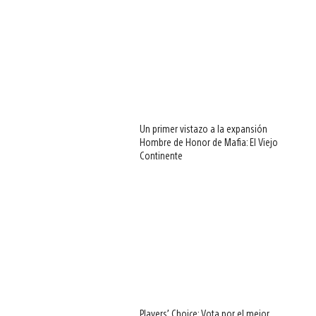
Un primer vistazo a la expansión
Hombre de Honor de Mafia: El Viejo
Continente
Players’ Choice: Vota por el mejor