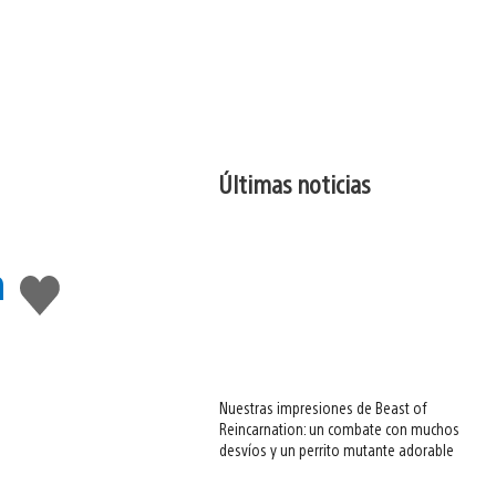
Últimas noticias
n
Me
gusta
esto
Nuestras impresiones de Beast of
Reincarnation: un combate con muchos
desvíos y un perrito mutante adorable