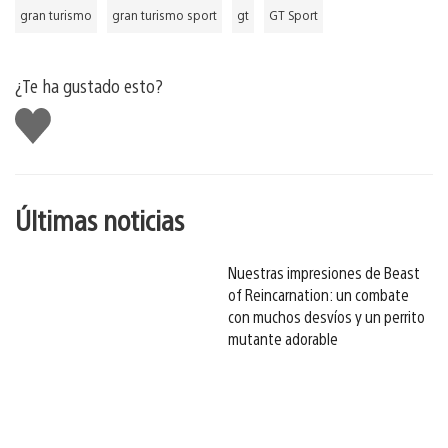
gran turismo
gran turismo sport
gt
GT Sport
¿Te ha gustado esto?
Me
gusta
esto
Últimas noticias
Nuestras impresiones de Beast
of Reincarnation: un combate
con muchos desvíos y un perrito
mutante adorable