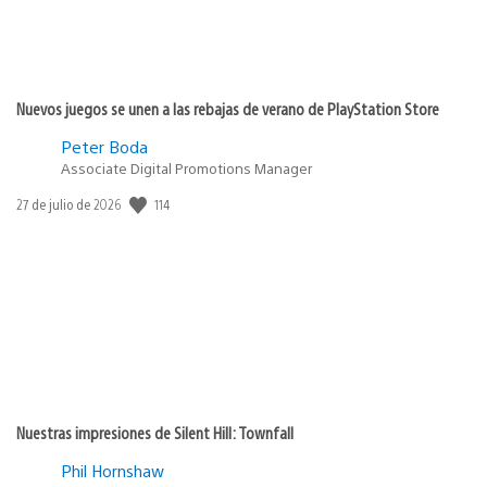
Nuevos juegos se unen a las rebajas de verano de PlayStation Store
Peter Boda
Associate Digital Promotions Manager
114
Fecha
27 de julio de 2026
de
publicación:
Nuestras impresiones de Silent Hill: Townfall
Phil Hornshaw