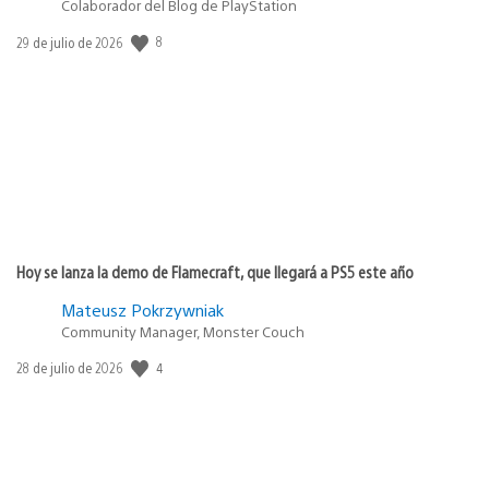
Colaborador del Blog de PlayStation
8
Fecha
29 de julio de 2026
de
publicación:
Hoy se lanza la demo de Flamecraft, que llegará a PS5 este año
Mateusz Pokrzywniak
Community Manager, Monster Couch
4
Fecha
28 de julio de 2026
de
publicación: