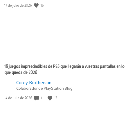
16
Fecha
17 de julio de 2026
de
publicación:
19 juegos imprescindibles de PS5 que llegarán a vuestras pantallas en lo
que queda de 2026
Corey Brotherson
Colaborador de PlayStation Blog
1
12
Fecha
14 de julio de 2026
de
publicación: