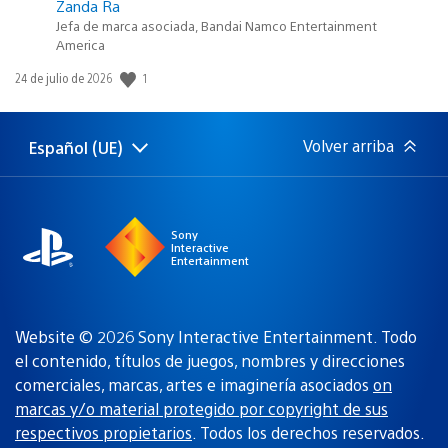
Zanda Ra
Jefa de marca asociada, Bandai Namco Entertainment
America
1
Fecha
24 de julio de 2026
de
publicación:
Volver arriba
Español (UE)
Selecciona
Región
una
actual:
región
Sony
Interactive
Entertainment
Website © 2026 Sony Interactive Entertainment. Todo
el contenido, títulos de juegos, nombres y direcciones
comerciales, marcas, artes e imaginería asociados
on
marcas y/o material protegido por copyright de sus
respectivos propietarios
. Todos los derechos reservados.