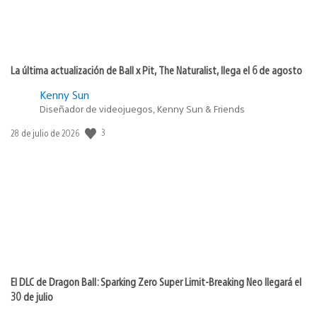
La última actualización de Ball x Pit, The Naturalist, llega el 6 de agosto
Kenny Sun
Diseñador de videojuegos, Kenny Sun & Friends
3
Fecha
28 de julio de 2026
de
publicación:
El DLC de Dragon Ball: Sparking Zero Super Limit-Breaking Neo llegará el
30 de julio