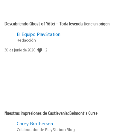
Descubriendo Ghost of Yōtei – Toda leyenda tiene un origen
El Equipo PlayStation
Redacción
12
Fecha
30 de junio de 2026
de
publicación:
Nuestras impresiones de Castlevania: Belmont’s Curse
Corey Brotherson
Colaborador de PlayStation Blog