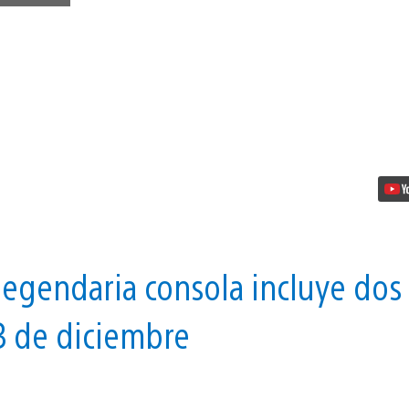
Classic,
con
20
juegos
preinstalados
vídeo
 legendaria consola incluye dos
 3 de diciembre