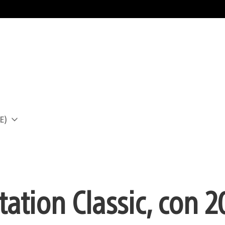
E)
a
ation Classic, con 2