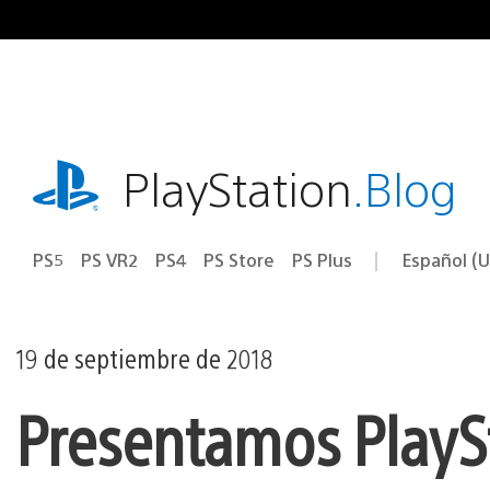
Ir
al
contenido
playstation.com
PlayStation
.Blog
PS5
PS VR2
PS4
PS Store
PS Plus
Español (U
Seleccion
Región
una
actual:
región
19 de septiembre de 2018
Presentamos PlaySt