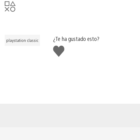
¿Te ha gustado esto?
playstation classic
Me
gusta
esto