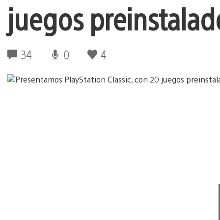
juegos preinstalad
34
0
4