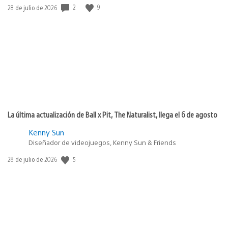
2
9
Fecha
28 de julio de 2026
de
publicación:
La última actualización de Ball x Pit, The Naturalist, llega el 6 de agosto
Kenny Sun
Diseñador de videojuegos, Kenny Sun & Friends
5
Fecha
28 de julio de 2026
de
publicación: