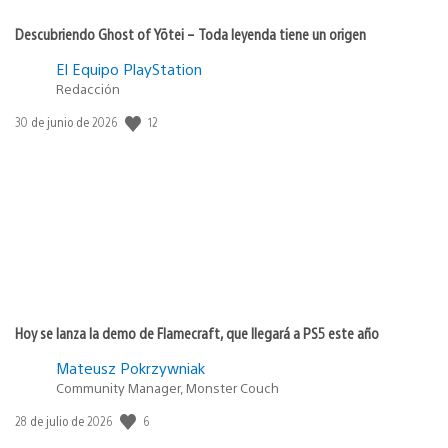
Descubriendo Ghost of Yōtei – Toda leyenda tiene un origen
El Equipo PlayStation
Redacción
12
Fecha
30 de junio de 2026
de
publicación:
Hoy se lanza la demo de Flamecraft, que llegará a PS5 este año
Mateusz Pokrzywniak
Community Manager, Monster Couch
6
Fecha
28 de julio de 2026
de