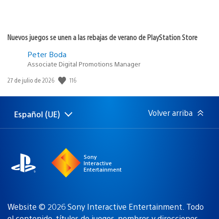
Nuevos juegos se unen a las rebajas de verano de PlayStation Store
Peter Boda
Associate Digital Promotions Manager
116
Fecha
27 de julio de 2026
de
publicación:
Volver arriba
Español (UE)
Selecciona
Región
una
actual:
región
Sony
Interactive
Entertainment
Website © 2026 Sony Interactive Entertainment. Todo
el contenido, títulos de juegos, nombres y direcciones