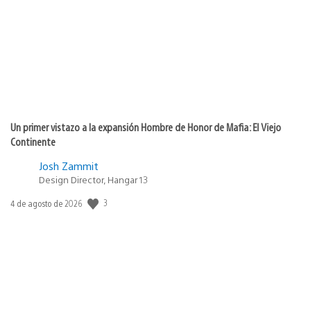
publicación:
Un primer vistazo a la expansión Hombre de Honor de Mafia: El Viejo
Continente
Josh Zammit
Design Director, Hangar 13
3
Fecha
4 de agosto de 2026
de
publicación: