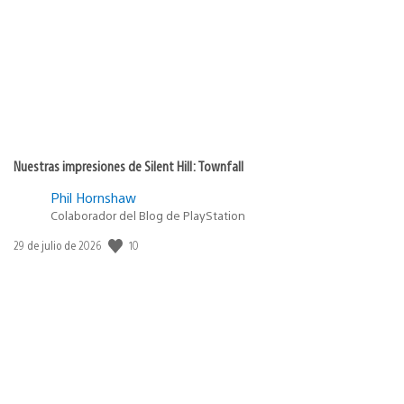
Nuestras impresiones de Silent Hill: Townfall
Phil Hornshaw
Colaborador del Blog de PlayStation
10
Fecha
29 de julio de 2026
de
publicación: