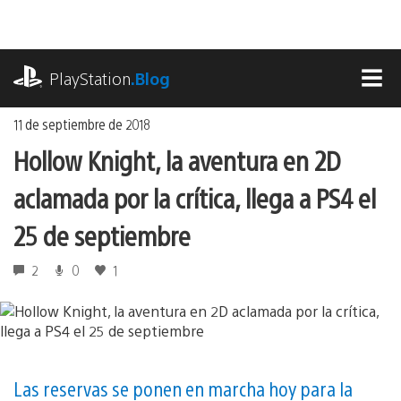
Ir
al
contenido
playstation.com
PlayStation
.Blog
MEN
11 de septiembre de 2018
Hollow Knight, la aventura en 2D
aclamada por la crítica, llega a PS4 el
25 de septiembre
2
0
1
Las reservas se ponen en marcha hoy para la