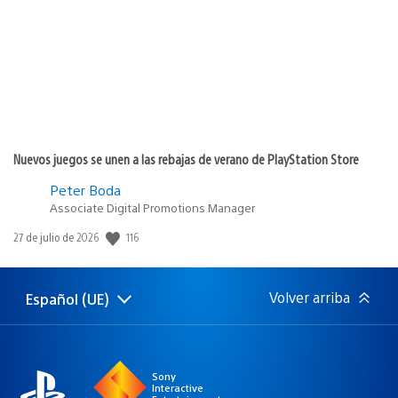
publicación:
Nuevos juegos se unen a las rebajas de verano de PlayStation Store
Peter Boda
Associate Digital Promotions Manager
116
Fecha
27 de julio de 2026
de
publicación:
Volver arriba
Español (UE)
Selecciona
Región
una
actual:
región
Sony
Interactive