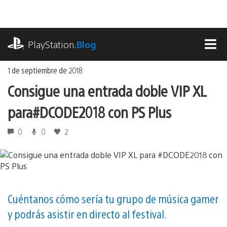
Ir
al
contenido
playstation.com
PlayStation
.Blog
MEN
1 de septiembre de 2018
Consigue una entrada doble VIP XL
para #DCODE2018 con PS Plus
0
0
2
Cuéntanos cómo sería tu grupo de música gamer
y podrás asistir en directo al festival.