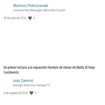
Mateusz Pokrzywniak
Community Manager, Monster Couch
6
Fecha
28 de julio de 2026
de
publicación:
Un primer vistazo a la expansión Hombre de Honor de Mafia: El Viejo
Continente
Josh Zammit
Design Director, Hangar 13
3
Fecha
4 de agosto de 2026
de
publicación: