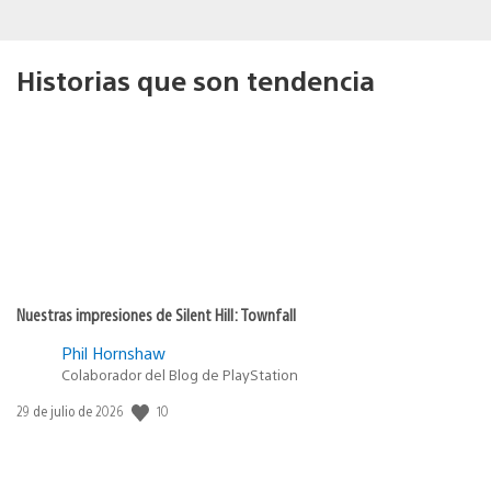
Historias que son tendencia
Nuestras impresiones de Silent Hill: Townfall
Phil Hornshaw
Colaborador del Blog de PlayStation
10
Fecha
29 de julio de 2026
de
publicación: