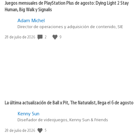
Juegos mensuales de PlayStation Plus de agosto: Dying Light 2 Stay
Human, Big Walk y Signalis
Adam Michel
Director de operaciones y adquisición de contenido, SIE
2
9
Fecha
28 de julio de 2026
de
publicación:
La última actualización de Ball x Pit, The Naturalist, llega el 6 de agosto
Kenny Sun
Diseñador de videojuegos, Kenny Sun & Friends
5
Fecha
28 de julio de 2026
de