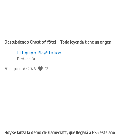
Descubriendo Ghost of Yōtei – Toda leyenda tiene un origen
El Equipo PlayStation
Redacción
12
Fecha
30 de junio de 2026
de
publicación:
Hoy se lanza la demo de Flamecraft, que llegará a PS5 este año