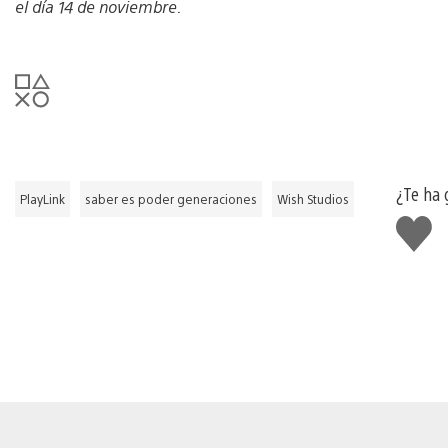
el día 14 de noviembre.
¿Te ha 
PlayLink
saber es poder generaciones
Wish Studios
Me
gusta
esto