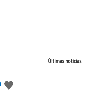
Últimas noticias
a
Me
gusta
esto