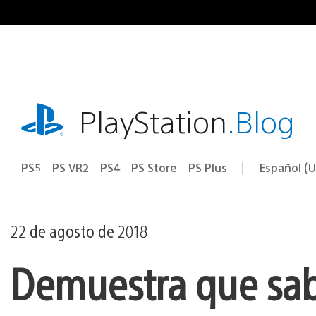
Ir
al
contenido
playstation.com
PlayStation
.Blog
PS5
PS VR2
PS4
PS Store
PS Plus
Español (U
Seleccion
Región
una
actual:
región
22 de agosto de 2018
Demuestra que sab