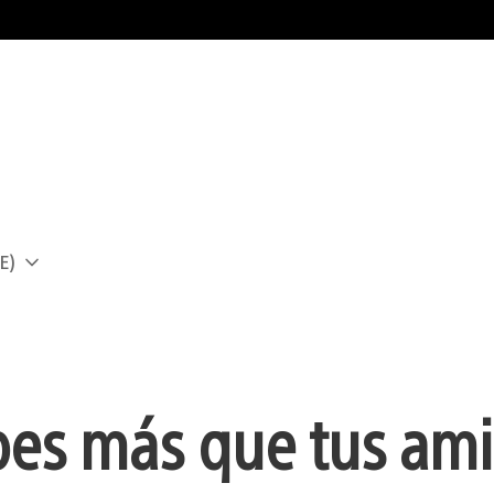
E)
a
es más que tus am