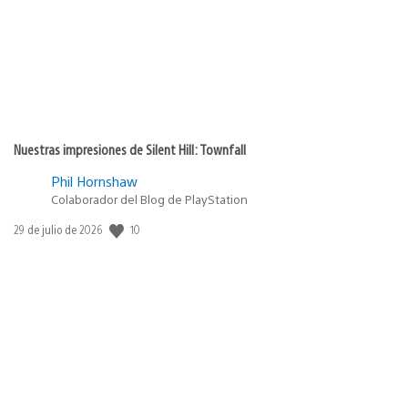
Nuestras impresiones de Silent Hill: Townfall
Phil Hornshaw
Colaborador del Blog de PlayStation
10
Fecha
29 de julio de 2026
de
publicación: