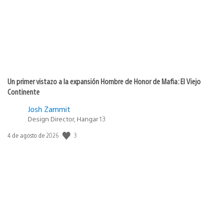
Un primer vistazo a la expansión Hombre de Honor de Mafia: El Viejo
Continente
Josh Zammit
Design Director, Hangar 13
3
Fecha
4 de agosto de 2026
de
publicación: