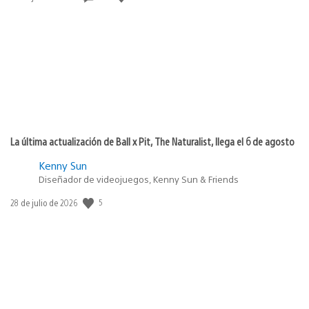
de
publicación:
La última actualización de Ball x Pit, The Naturalist, llega el 6 de agosto
Kenny Sun
Diseñador de videojuegos, Kenny Sun & Friends
5
Fecha
28 de julio de 2026
de
publicación: