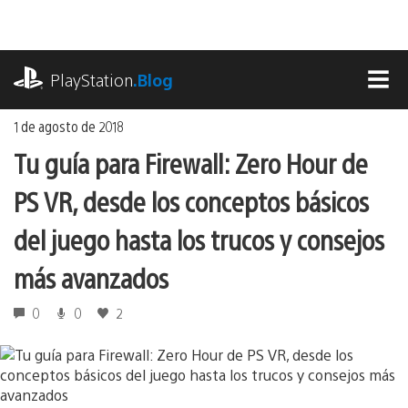
Ir
al
contenido
playstation.com
PlayStation
.Blog
MEN
1 de agosto de 2018
Tu guía para Firewall: Zero Hour de
PS VR, desde los conceptos básicos
del juego hasta los trucos y consejos
más avanzados
0
0
2