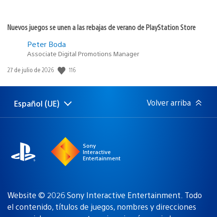
Nuevos juegos se unen a las rebajas de verano de PlayStation Store
Peter Boda
Associate Digital Promotions Manager
116
Fecha
27 de julio de 2026
de
publicación:
Volver arriba
Español (UE)
Selecciona
Región
una
actual:
región
Sony
Interactive
Entertainment
Website © 2026 Sony Interactive Entertainment. Todo
el contenido, títulos de juegos, nombres y direcciones