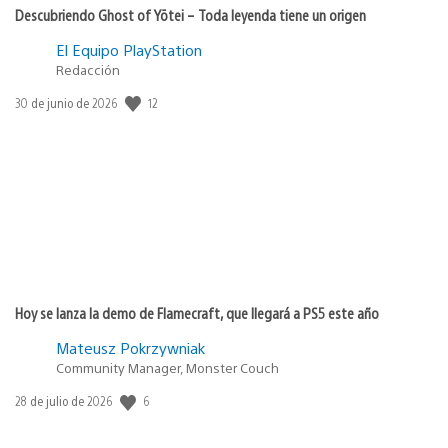
Descubriendo Ghost of Yōtei – Toda leyenda tiene un origen
El Equipo PlayStation
Redacción
12
Fecha
30 de junio de 2026
de
publicación:
Hoy se lanza la demo de Flamecraft, que llegará a PS5 este año
Mateusz Pokrzywniak
Community Manager, Monster Couch
6
Fecha
28 de julio de 2026
de
publicación: