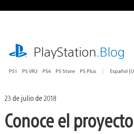
Ir
al
contenido
playstation.com
PlayStation
.Blog
PS5
PS VR2
PS4
PS Store
PS Plus
Español (U
Seleccion
Región
una
actual:
región
23 de julio de 2018
Conoce el proyect