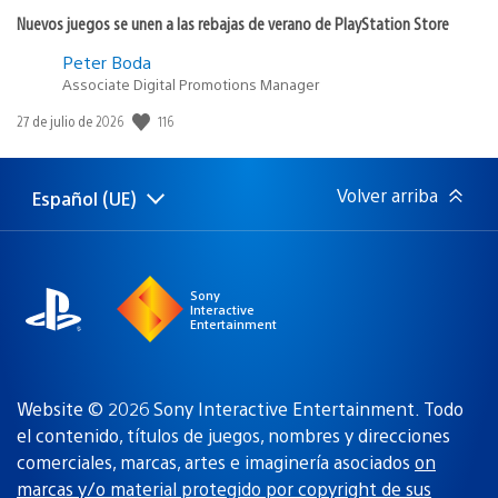
Nuevos juegos se unen a las rebajas de verano de PlayStation Store
Peter Boda
Associate Digital Promotions Manager
116
Fecha
27 de julio de 2026
de
publicación:
Volver arriba
Español (UE)
Selecciona
Región
una
actual:
región
Sony
Interactive
Entertainment
Website © 2026 Sony Interactive Entertainment. Todo
el contenido, títulos de juegos, nombres y direcciones
comerciales, marcas, artes e imaginería asociados
on
marcas y/o material protegido por copyright de sus