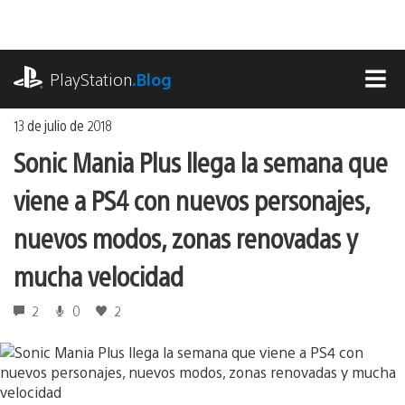
Ir
al
contenido
playstation.com
PlayStation
.Blog
MEN
13 de julio de 2018
Sonic Mania Plus llega la semana que
viene a PS4 con nuevos personajes,
nuevos modos, zonas renovadas y
mucha velocidad
2
0
2