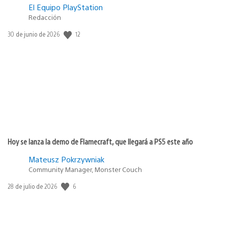
El Equipo PlayStation
Redacción
12
Fecha
30 de junio de 2026
de
publicación:
Hoy se lanza la demo de Flamecraft, que llegará a PS5 este año
Mateusz Pokrzywniak
Community Manager, Monster Couch
6
Fecha
28 de julio de 2026
de
publicación: