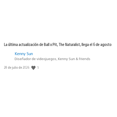
La última actualización de Ball x Pit, The Naturalist, llega el 6 de agosto
Kenny Sun
Diseñador de videojuegos, Kenny Sun & Friends
5
Fecha
28 de julio de 2026
de
publicación: