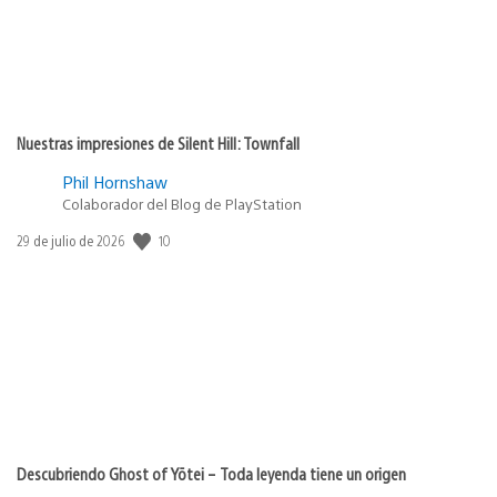
Nuestras impresiones de Silent Hill: Townfall
Phil Hornshaw
Colaborador del Blog de PlayStation
10
Fecha
29 de julio de 2026
de
publicación:
Descubriendo Ghost of Yōtei – Toda leyenda tiene un origen