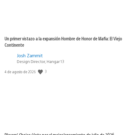
Un primer vistazo a la expansión Hombre de Honor de Mafia: El Viejo
Continente
Josh Zammit
Design Director, Hangar 13
3
Fecha
4 de agosto de 2026
de
publicación:
Players’ Choice: Vota por el mejor lanzamiento de julio de 2026