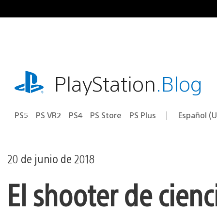
Ir
al
contenido
playstation.com
PlayStation
.Blog
PS5
PS VR2
PS4
PS Store
PS Plus
Español (U
Seleccion
Región
una
actual:
región
20 de junio de 2018
El shooter de cienc