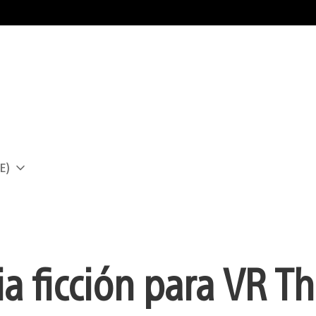
E)
a
ia ficción para VR T