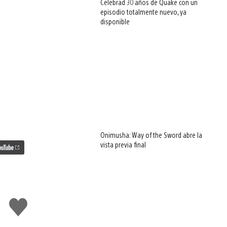
Celebrad 30 años de Quake con un
episodio totalmente nuevo, ya
disponible
Onimusha: Way of the Sword abre la
vista previa final
Me
gusta
esto