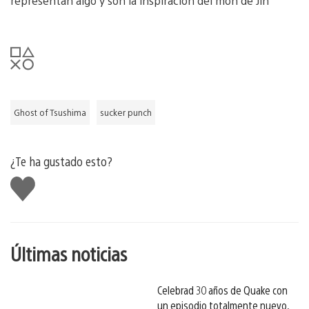
representan algo y son la inspiración del mon de Jin
Ghost of Tsushima
sucker punch
¿Te ha gustado esto?
Me
gusta
esto
Últimas noticias
Celebrad 30 años de Quake con
un episodio totalmente nuevo,