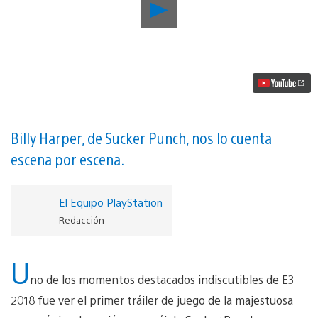
Reproducir
Todo
lo
que
debes
saber
sobre
el
increíble
tráiler
del
Billy Harper, de Sucker Punch, nos lo cuenta
E3
escena por escena.
de
Ghost
of
Tsushima
El Equipo PlayStation
vídeo
Redacción
U
no de los momentos destacados indiscutibles de E3
2018 fue ver el primer tráiler de juego de la majestuosa