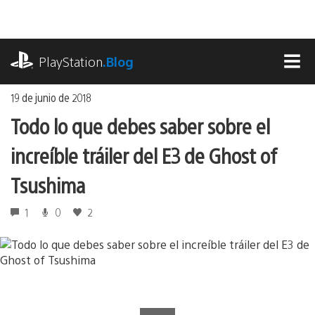
Ir
al
contenido
playstation.com
PlayStation
.Blog
MEN
19 de junio de 2018
Todo lo que debes saber sobre el
increíble tráiler del E3 de Ghost of
Tsushima
1
0
2