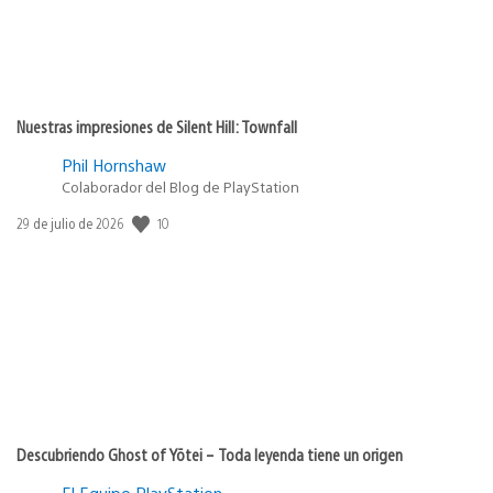
Nuestras impresiones de Silent Hill: Townfall
Phil Hornshaw
Colaborador del Blog de PlayStation
10
Fecha
29 de julio de 2026
de
publicación:
Descubriendo Ghost of Yōtei – Toda leyenda tiene un origen
El Equipo PlayStation