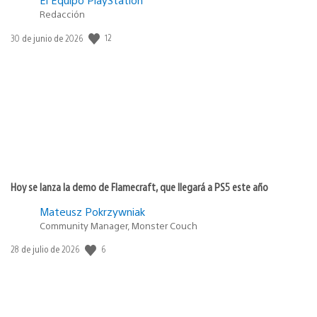
Redacción
12
Fecha
30 de junio de 2026
de
publicación:
Hoy se lanza la demo de Flamecraft, que llegará a PS5 este año
Mateusz Pokrzywniak
Community Manager, Monster Couch
6
Fecha
28 de julio de 2026
de
publicación: