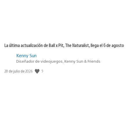
La última actualización de Ball x Pit, The Naturalist, llega el 6 de agosto
Kenny Sun
Diseñador de videojuegos, Kenny Sun & Friends
5
Fecha
28 de julio de 2026
de
publicación: