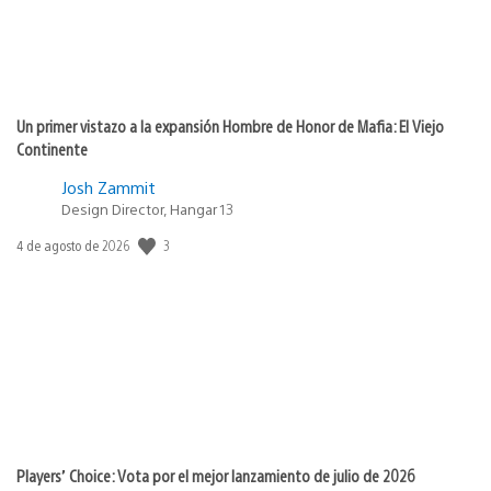
Un primer vistazo a la expansión Hombre de Honor de Mafia: El Viejo
Continente
Josh Zammit
Design Director, Hangar 13
3
Fecha
4 de agosto de 2026
de
publicación:
Players’ Choice: Vota por el mejor lanzamiento de julio de 2026