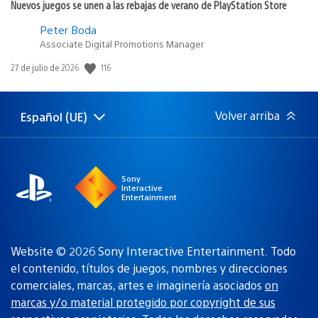
Nuevos juegos se unen a las rebajas de verano de PlayStation Store
Peter Boda
Associate Digital Promotions Manager
116
Fecha
27 de julio de 2026
de
publicación:
Volver arriba
Español (UE)
Selecciona
Región
una
actual:
región
Sony
Interactive
Entertainment
Website © 2026 Sony Interactive Entertainment. Todo
el contenido, títulos de juegos, nombres y direcciones
comerciales, marcas, artes e imaginería asociados
on
marcas y/o material protegido por copyright de sus