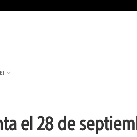
E)
a
enta el 28 de septie