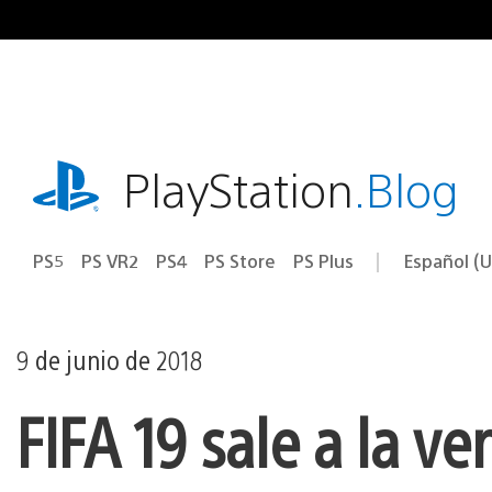
Ir
al
contenido
playstation.com
PlayStation
.Blog
PS5
PS VR2
PS4
PS Store
PS Plus
Español (U
Seleccion
Región
una
actual:
región
9 de junio de 2018
FIFA 19 sale a la v