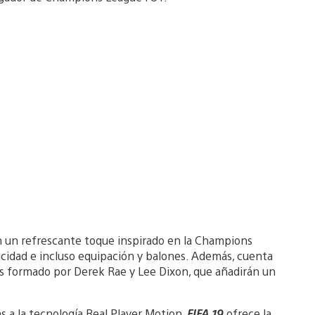
on un refrescante toque inspirado en la Champions
blicidad e incluso equipación y balones. Además, cuenta
s formado por Derek Rae y Lee Dixon, que añadirán un
s a la tecnología Real Player Motion,
FIFA 19
ofrece la