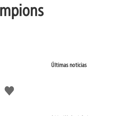
hampions
Últimas noticias
Me
gusta
esto