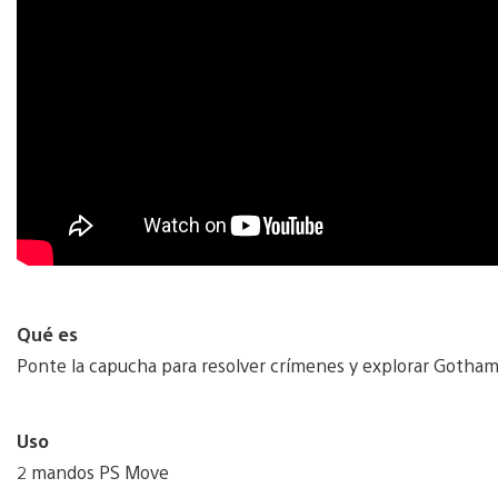
Qué es
Ponte la capucha para resolver crímenes y explorar Gotham
Uso
2 mandos PS Move