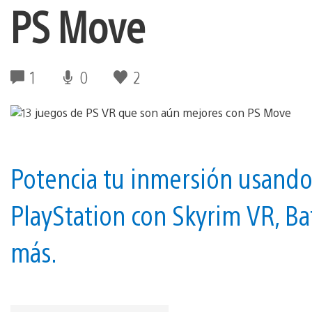
PS Move
1
0
2
Potencia tu inmersión usand
PlayStation con Skyrim VR, B
más.