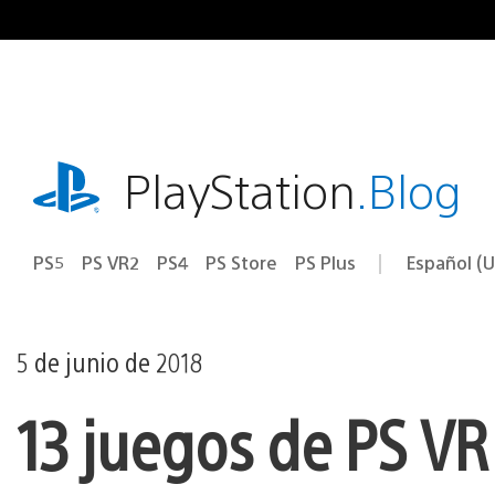
Ir
al
contenido
playstation.com
PlayStation
.Blog
PS5
PS VR2
PS4
PS Store
PS Plus
Español (U
Seleccion
Región
una
actual:
región
5 de junio de 2018
13 juegos de PS VR