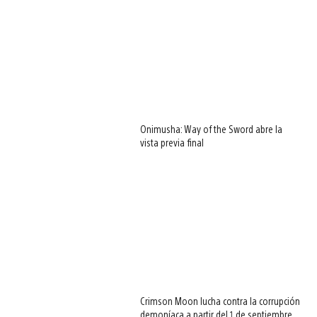
Onimusha: Way of the Sword abre la
vista previa final
Crimson Moon lucha contra la corrupción
demoníaca a partir del 1 de septiembre