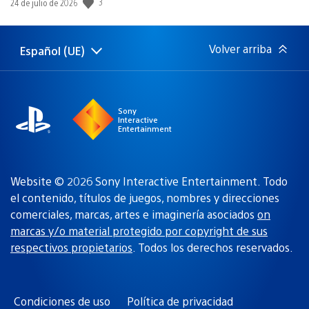
3
Fecha
24 de julio de 2026
de
publicación:
Volver arriba
Español (UE)
Selecciona
Región
una
actual:
región
Sony
Interactive
Entertainment
Website © 2026 Sony Interactive Entertainment. Todo
el contenido, títulos de juegos, nombres y direcciones
comerciales, marcas, artes e imaginería asociados
on
marcas y/o material protegido por copyright de sus
respectivos propietarios
. Todos los derechos reservados.
Condiciones de uso
Política de privacidad