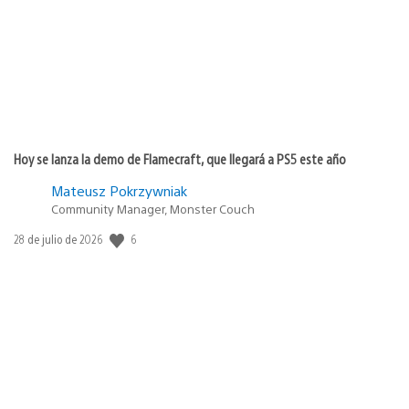
Hoy se lanza la demo de Flamecraft, que llegará a PS5 este año
Mateusz Pokrzywniak
Community Manager, Monster Couch
6
Fecha
28 de julio de 2026
de
publicación: