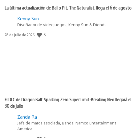
La última actualización de Ball x Pit, The Naturalist, llega el 6 de agosto
Kenny Sun
Diseñador de videojuegos, Kenny Sun & Friends
5
Fecha
28 de julio de 2026
de
publicación:
El DLC de Dragon Ball: Sparking Zero Super Limit-Breaking Neo llegará el
30 de julio
Zanda Ra
Jefa de marca asociada, Bandai Namco Entertainment
America