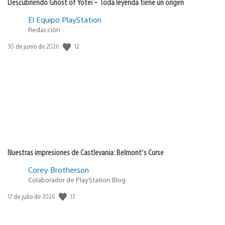
Descubriendo Ghost of Yōtei – Toda leyenda tiene un origen
El Equipo PlayStation
Redacción
12
Fecha
30 de junio de 2026
de
publicación:
Nuestras impresiones de Castlevania: Belmont’s Curse
Corey Brotherson
Colaborador de PlayStation Blog
17
Fecha
17 de julio de 2026
de
publicación: