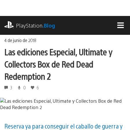
Ir
al
contenido
playstation.com
PlayStation
.Blog
MEN
4 de junio de 2018
Las ediciones Especial, Ultimate y
Collectors Box de Red Dead
Redemption 2
3
0
6
Reserva ya para conseguir el caballo de guerra y