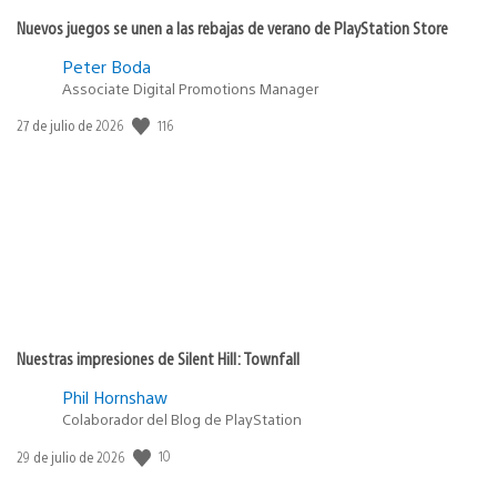
Nuevos juegos se unen a las rebajas de verano de PlayStation Store
Peter Boda
Associate Digital Promotions Manager
116
Fecha
27 de julio de 2026
de
publicación:
Nuestras impresiones de Silent Hill: Townfall
Phil Hornshaw
Colaborador del Blog de PlayStation
10
Fecha
29 de julio de 2026
de
publicación: