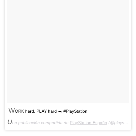
W
ORK hard, PLAY hard 🐀 #PlayStation
U
na publicación compartida de
PlayStation España
(@playstationes) el