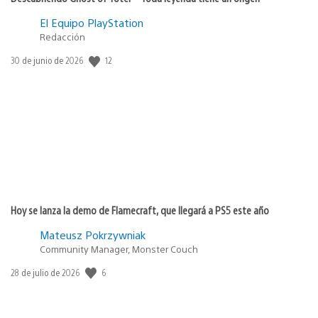
El Equipo PlayStation
Redacción
12
Fecha
30 de junio de 2026
de
publicación:
Hoy se lanza la demo de Flamecraft, que llegará a PS5 este año
Mateusz Pokrzywniak
Community Manager, Monster Couch
6
Fecha
28 de julio de 2026
de
publicación: