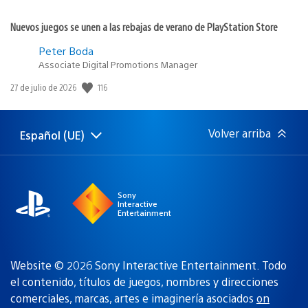
Nuevos juegos se unen a las rebajas de verano de PlayStation Store
Peter Boda
Associate Digital Promotions Manager
116
Fecha
27 de julio de 2026
de
publicación:
Volver arriba
Español (UE)
Selecciona
Región
una
actual:
región
Sony
Interactive
Entertainment
Website © 2026 Sony Interactive Entertainment. Todo
el contenido, títulos de juegos, nombres y direcciones
comerciales, marcas, artes e imaginería asociados
on