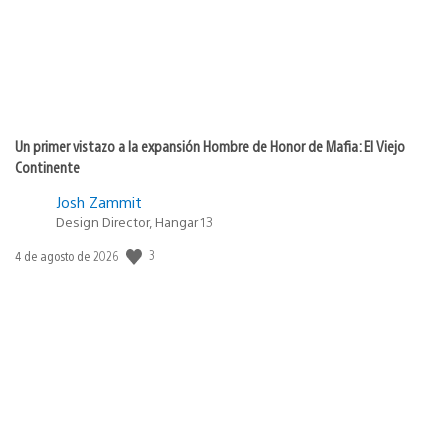
Un primer vistazo a la expansión Hombre de Honor de Mafia: El Viejo
Continente
Josh Zammit
Design Director, Hangar 13
3
Fecha
4 de agosto de 2026
de
publicación: