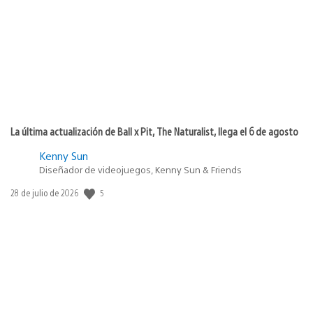
publicación:
La última actualización de Ball x Pit, The Naturalist, llega el 6 de agosto
Kenny Sun
Diseñador de videojuegos, Kenny Sun & Friends
5
Fecha
28 de julio de 2026
de
publicación: