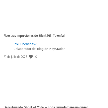
Nuestras impresiones de Silent Hill: Townfall
Phil Hornshaw
Colaborador del Blog de PlayStation
10
Fecha
29 de julio de 2026
de
publicación:
Descubriendo Ghost of Yōtei – Toda leyenda tiene un origen