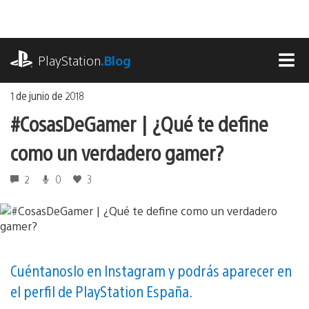
Ir
al
contenido
playstation.com
PlayStation
.Blog
MEN
1 de junio de 2018
#CosasDeGamer | ¿Qué te define
como un verdadero gamer?
2
0
3
Cuéntanoslo en Instagram y podrás aparecer en
el perfil de PlayStation España.