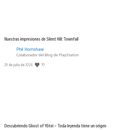
Nuestras impresiones de Silent Hill: Townfall
Phil Hornshaw
Colaborador del Blog de PlayStation
10
Fecha
29 de julio de 2026
de
publicación:
Descubriendo Ghost of Yōtei – Toda leyenda tiene un origen