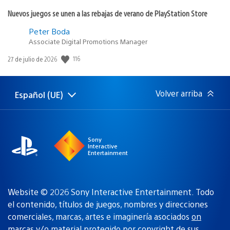
Nuevos juegos se unen a las rebajas de verano de PlayStation Store
Peter Boda
Associate Digital Promotions Manager
116
Fecha
27 de julio de 2026
de
publicación:
Volver arriba
Español (UE)
Selecciona
Región
una
actual:
región
Sony
Interactive
Entertainment
Website © 2026 Sony Interactive Entertainment. Todo
el contenido, títulos de juegos, nombres y direcciones
comerciales, marcas, artes e imaginería asociados
on
marcas y/o material protegido por copyright de sus