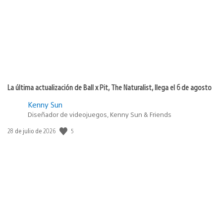
publicación:
La última actualización de Ball x Pit, The Naturalist, llega el 6 de agosto
Kenny Sun
Diseñador de videojuegos, Kenny Sun & Friends
5
Fecha
28 de julio de 2026
de
publicación: