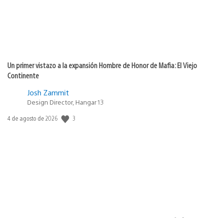
Un primer vistazo a la expansión Hombre de Honor de Mafia: El Viejo
Continente
Josh Zammit
Design Director, Hangar 13
3
Fecha
4 de agosto de 2026
de
publicación: