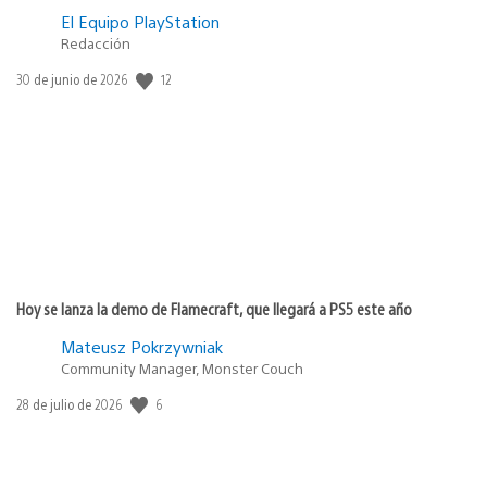
El Equipo PlayStation
Redacción
12
Fecha
30 de junio de 2026
de
publicación:
Hoy se lanza la demo de Flamecraft, que llegará a PS5 este año
Mateusz Pokrzywniak
Community Manager, Monster Couch
6
Fecha
28 de julio de 2026
de
publicación: