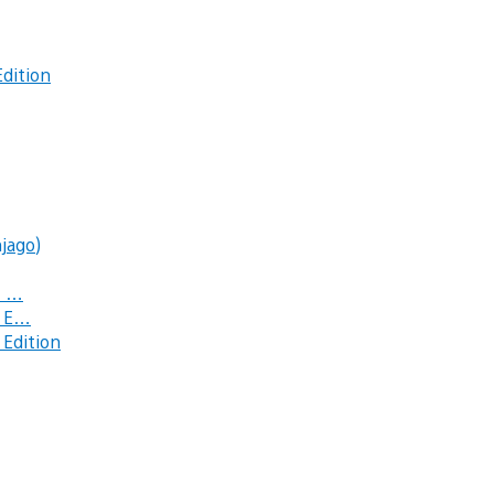
dition
jago)
c …
e E…
Edition