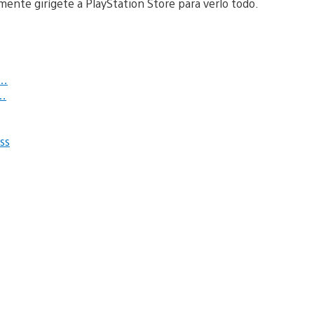
mente girígete a PlayStation Store para verlo todo.
d…
 …
ss