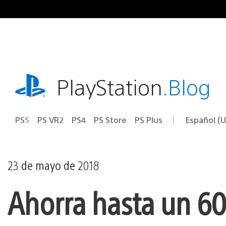
Ir
al
contenido
playstation.com
PlayStation
.Blog
PS5
PS VR2
PS4
PS Store
PS Plus
Español (U
Seleccion
Región
una
actual:
región
23 de mayo de 2018
Ahorra hasta un 6