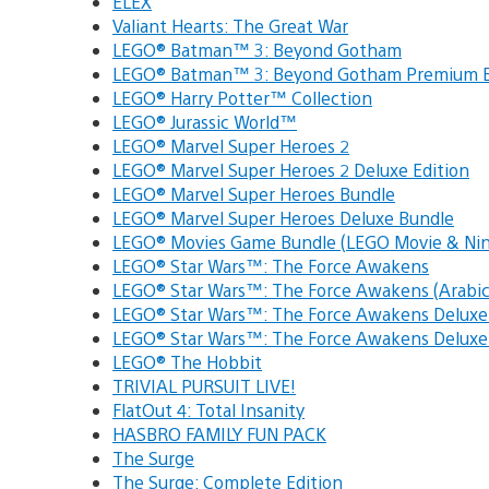
ELEX
Valiant Hearts: The Great War
LEGO® Batman™ 3: Beyond Gotham
LEGO® Batman™ 3: Beyond Gotham Premium E
LEGO® Harry Potter™ Collection
LEGO® Jurassic World™
LEGO® Marvel Super Heroes 2
LEGO® Marvel Super Heroes 2 Deluxe Edition
LEGO® Marvel Super Heroes Bundle
LEGO® Marvel Super Heroes Deluxe Bundle
LEGO® Movies Game Bundle (LEGO Movie & Nin
LEGO® Star Wars™: The Force Awakens
LEGO® Star Wars™: The Force Awakens (Arabi
LEGO® Star Wars™: The Force Awakens Delux
LEGO® Star Wars™: The Force Awakens Deluxe 
LEGO® The Hobbit
TRIVIAL PURSUIT LIVE!
FlatOut 4: Total Insanity
HASBRO FAMILY FUN PACK
The Surge
The Surge: Complete Edition