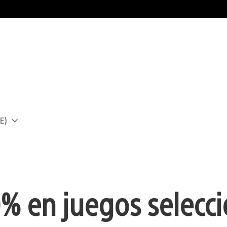
E)
a
0% en juegos selecc