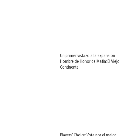
Un primer vistazo a la expansión
Hombre de Honor de Mafia: El Viejo
Continente
Players’ Choice: Vota por el mejor