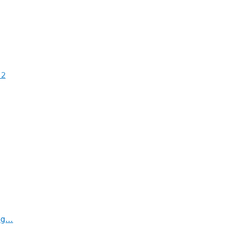
 2
eog…