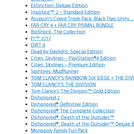
Extinction: Deluxe Edition
Injustice™ 2 – Standard Edition
Assassin’s Creed Triple Pack: Black Flag, Unity…
FAR CRY 4 + FAR CRY PRIMAL BUNDLE
BioShock: The Collection
F1™ 2017
DiRT 4
Dead by Daylight: Special Edition
Cities: Skylines – PlayStation®4 Edition
Cities: Skylines – Premium Edition
Spintires: MudRunner
TOM CLANCY’S RAINBOW SIX SIEGE + THE DI
TOM CLANCY’S THE DIVISION
Tom Clancy’s The Division™ Gold Edition
Dishonored 2
Dishonored® Definitive Edition
Dishonored® The Complete Collection
Dishonored®: Death of the Outsider™
Dishonored®: Death of the Outsider™ Deluxe
Monopoly Family Fun Pack