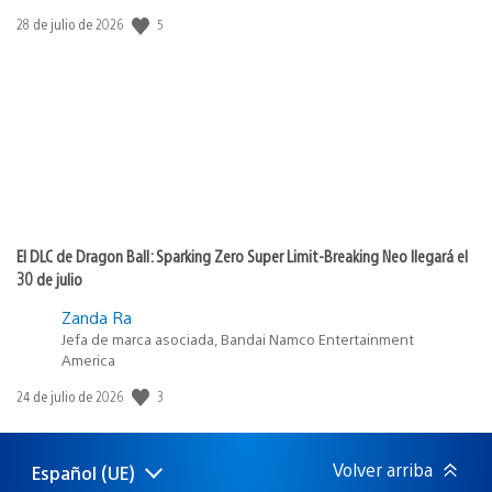
5
Fecha
28 de julio de 2026
de
publicación:
El DLC de Dragon Ball: Sparking Zero Super Limit-Breaking Neo llegará el
30 de julio
Zanda Ra
Jefa de marca asociada, Bandai Namco Entertainment
America
3
Fecha
24 de julio de 2026
de
publicación:
Volver arriba
Español (UE)
Selecciona
Región