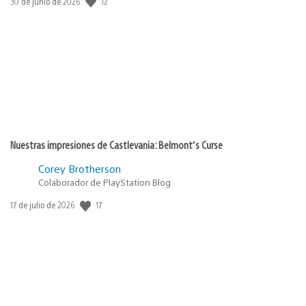
12
Fecha
30 de junio de 2026
de
publicación:
Nuestras impresiones de Castlevania: Belmont’s Curse
Corey Brotherson
Colaborador de PlayStation Blog
17
Fecha
17 de julio de 2026
de
publicación: