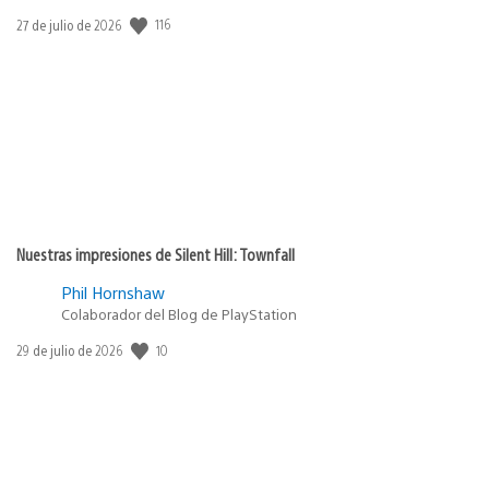
116
Fecha
27 de julio de 2026
de
publicación:
Nuestras impresiones de Silent Hill: Townfall
Phil Hornshaw
Colaborador del Blog de PlayStation
10
Fecha
29 de julio de 2026
de
publicación: