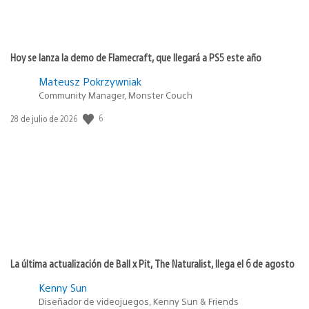
Hoy se lanza la demo de Flamecraft, que llegará a PS5 este año
Mateusz Pokrzywniak
Community Manager, Monster Couch
6
Fecha
28 de julio de 2026
de
publicación:
La última actualización de Ball x Pit, The Naturalist, llega el 6 de agosto
Kenny Sun
Diseñador de videojuegos, Kenny Sun & Friends