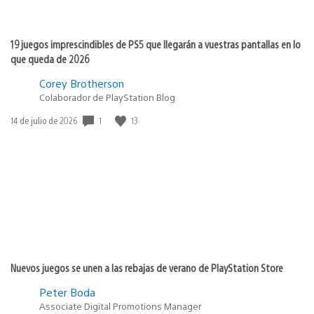
19 juegos imprescindibles de PS5 que llegarán a vuestras pantallas en lo
que queda de 2026
Corey Brotherson
Colaborador de PlayStation Blog
1
13
Fecha
14 de julio de 2026
de
publicación:
Nuevos juegos se unen a las rebajas de verano de PlayStation Store
Peter Boda
Associate Digital Promotions Manager