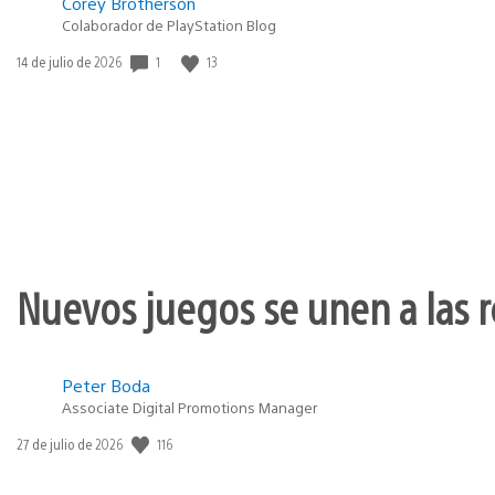
Corey Brotherson
Colaborador de PlayStation Blog
1
13
Fecha
14 de julio de 2026
de
publicación:
Nuevos juegos se unen a las r
Peter Boda
Associate Digital Promotions Manager
116
Fecha
27 de julio de 2026
de
publicación: