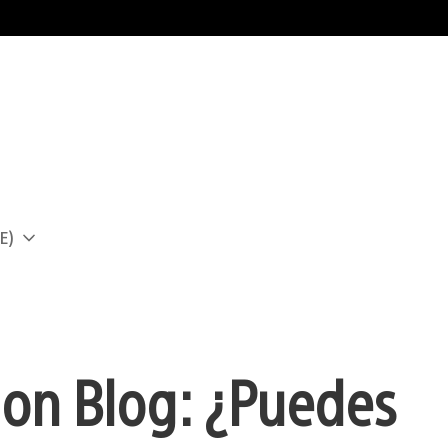
E)
a
tion Blog: ¿Puedes