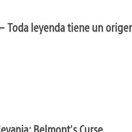
– Toda leyenda tiene un orige
levania: Belmont’s Curse