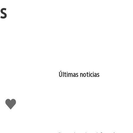
s
Últimas noticias
Me
gusta
esto