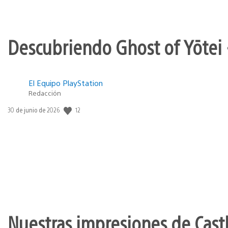
Descubriendo Ghost of Yōtei 
El Equipo PlayStation
Redacción
12
Fecha
30 de junio de 2026
de
publicación:
Nuestras impresiones de Cast