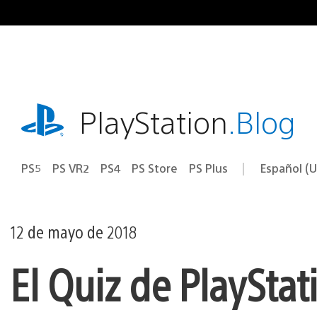
Ir
al
contenido
playstation.com
PlayStation
.Blog
PS5
PS VR2
PS4
PS Store
PS Plus
Español (U
Seleccion
Región
una
actual:
región
12 de mayo de 2018
El Quiz de PlaySta