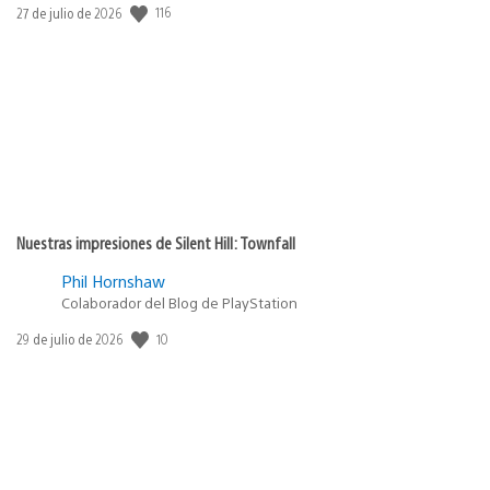
116
Fecha
27 de julio de 2026
de
publicación:
Nuestras impresiones de Silent Hill: Townfall
Phil Hornshaw
Colaborador del Blog de PlayStation
10
Fecha
29 de julio de 2026
de
publicación: