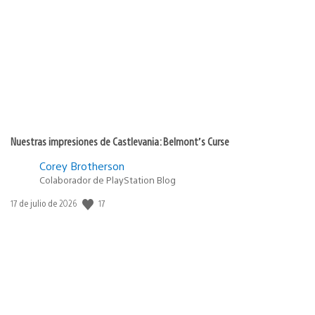
de
publicación:
Nuestras impresiones de Castlevania: Belmont’s Curse
Corey Brotherson
Colaborador de PlayStation Blog
17
Fecha
17 de julio de 2026
de
publicación: