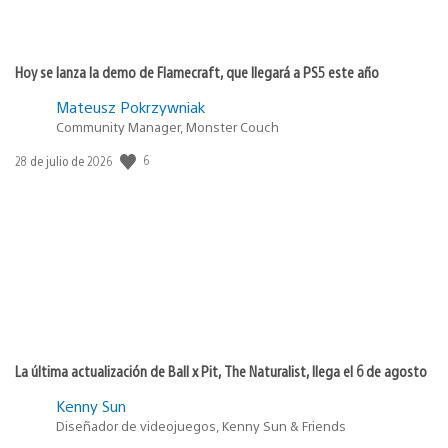
Hoy se lanza la demo de Flamecraft, que llegará a PS5 este año
Mateusz Pokrzywniak
Community Manager, Monster Couch
6
Fecha
28 de julio de 2026
de
publicación:
La última actualización de Ball x Pit, The Naturalist, llega el 6 de agosto
Kenny Sun
Diseñador de videojuegos, Kenny Sun & Friends