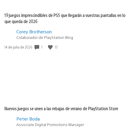
19 juegos imprescindibles de PS5 que llegarán a vuestras pantallas en lo
que queda de 2026
Corey Brotherson
Colaborador de PlayStation Blog
1
13
Fecha
14 de julio de 2026
de
publicación:
Nuevos juegos se unen a las rebajas de verano de PlayStation Store
Peter Boda
Associate Digital Promotions Manager