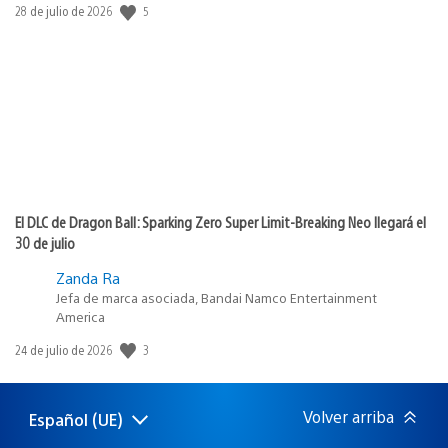
5
Fecha
28 de julio de 2026
de
publicación:
El DLC de Dragon Ball: Sparking Zero Super Limit-Breaking Neo llegará el
30 de julio
Zanda Ra
Jefa de marca asociada, Bandai Namco Entertainment
America
3
Fecha
24 de julio de 2026
de
publicación:
Volver arriba
Español (UE)
Selecciona
Región
una
actual: