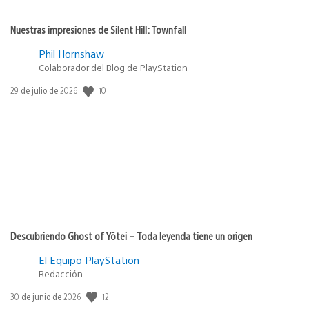
Nuestras impresiones de Silent Hill: Townfall
Phil Hornshaw
Colaborador del Blog de PlayStation
10
Fecha
29 de julio de 2026
de
publicación:
Descubriendo Ghost of Yōtei – Toda leyenda tiene un origen
El Equipo PlayStation
Redacción
12
Fecha
30 de junio de 2026
de