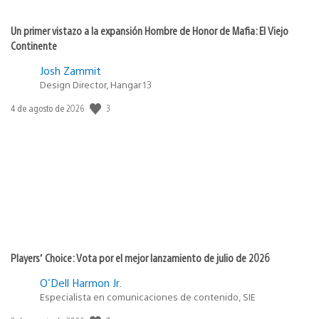
Un primer vistazo a la expansión Hombre de Honor de Mafia: El Viejo
Continente
Josh Zammit
Design Director, Hangar 13
3
Fecha
4 de agosto de 2026
de
publicación:
Players’ Choice: Vota por el mejor lanzamiento de julio de 2026
O'Dell Harmon Jr.
Especialista en comunicaciones de contenido, SIE