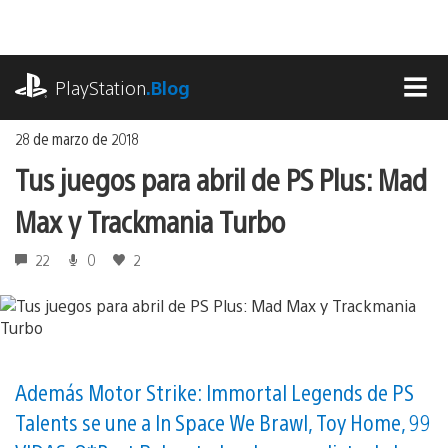
Ir
al
contenido
playstation.com
PlayStation
.Blog
MEN
28 de marzo de 2018
Tus juegos para abril de PS Plus: Mad
Max y Trackmania Turbo
22
0
2
Además Motor Strike: Immortal Legends de PS
Talents se une a In Space We Brawl, Toy Home, 99