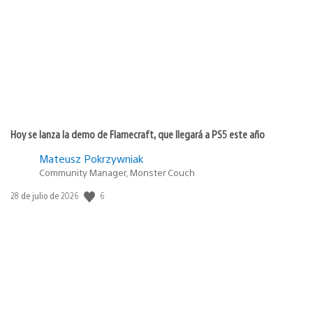
publicación:
Hoy se lanza la demo de Flamecraft, que llegará a PS5 este año
Mateusz Pokrzywniak
Community Manager, Monster Couch
6
Fecha
28 de julio de 2026
de
publicación: