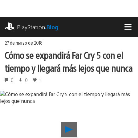
Ir
al
contenido
playstation.com
PlayStation
.Blog
MEN
27 de marzo de 2018
Cómo se expandirá Far Cry 5 con el
tiempo y llegará más lejos que nunca
0
0
1
Reproducir
Cómo