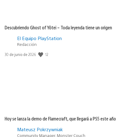
Descubriendo Ghost of Yōtei – Toda leyenda tiene un origen
El Equipo PlayStation
Redacción
12
Fecha
30 de junio de 2026
de
publicación:
Hoy se lanza la demo de Flamecraft, que llegará a PS5 este año
Mateusz Pokrzywniak
Community Manager, Monster Couch