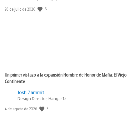
6
Fecha
28 de julio de 2026
de
publicación:
Un primer vistazo a la expansión Hombre de Honor de Mafia: El Viejo
Continente
Josh Zammit
Design Director, Hangar 13
3
Fecha
4 de agosto de 2026
de
publicación: