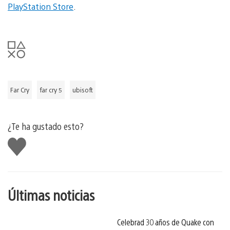
PlayStation Store
.
Far Cry
far cry 5
ubisoft
¿Te ha gustado esto?
Me
gusta
esto
Últimas noticias
Celebrad 30 años de Quake con