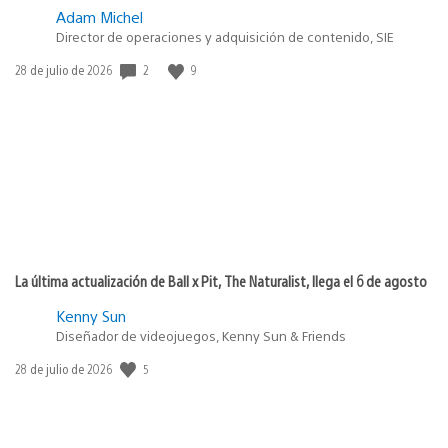
Adam Michel
Director de operaciones y adquisición de contenido, SIE
2
9
Fecha
28 de julio de 2026
de
publicación:
La última actualización de Ball x Pit, The Naturalist, llega el 6 de agosto
Kenny Sun
Diseñador de videojuegos, Kenny Sun & Friends
5
Fecha
28 de julio de 2026
de
publicación: