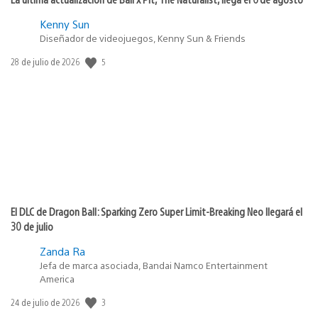
Kenny Sun
Diseñador de videojuegos, Kenny Sun & Friends
5
Fecha
28 de julio de 2026
de
publicación:
El DLC de Dragon Ball: Sparking Zero Super Limit-Breaking Neo llegará el
30 de julio
Zanda Ra
Jefa de marca asociada, Bandai Namco Entertainment
America
3
Fecha
24 de julio de 2026
de