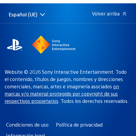
publicación:
Volver arriba
Español (UE)
Selecciona
Región
una
actual:
región
Sony
Interactive
Entertainment
Website © 2026 Sony Interactive Entertainment. Todo
el contenido, títulos de juegos, nombres y direcciones
comerciales, marcas, artes e imaginería asociados
on
marcas y/o material protegido por copyright de sus
respectivos propietarios
. Todos los derechos reservados.
Condiciones de uso
Política de privacidad
Información legal