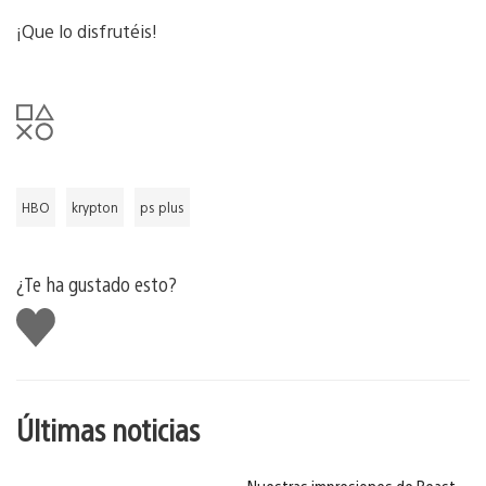
¡Que lo disfrutéis!
HBO
krypton
ps plus
¿Te ha gustado esto?
Me
gusta
esto
Últimas noticias