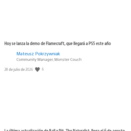
Hoy se lanza la demo de Flamecraft, que llegará a PS5 este año
Mateusz Pokrzywniak
Community Manager, Monster Couch
6
Fecha
28 de julio de 2026
de
publicación:
La última actualización de Ball x Pit, The Naturalist, llega el 6 de agosto