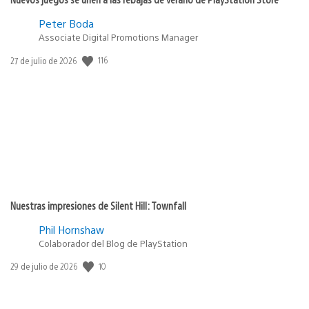
Peter Boda
Associate Digital Promotions Manager
116
Fecha
27 de julio de 2026
de
publicación:
Nuestras impresiones de Silent Hill: Townfall
Phil Hornshaw
Colaborador del Blog de PlayStation
10
Fecha
29 de julio de 2026
de
publicación: