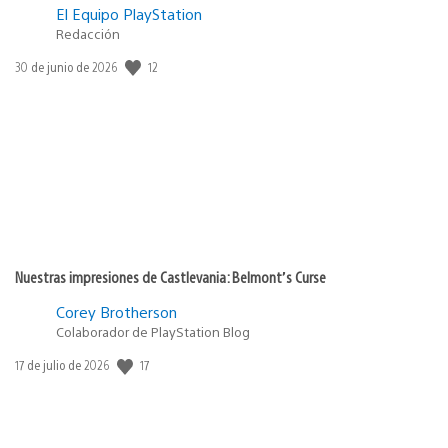
El Equipo PlayStation
Redacción
12
Fecha
30 de junio de 2026
de
publicación:
Nuestras impresiones de Castlevania: Belmont’s Curse
Corey Brotherson
Colaborador de PlayStation Blog
17
Fecha
17 de julio de 2026
de
publicación: