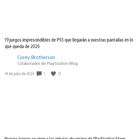
19 juegos imprescindibles de PS5 que llegarán a vuestras pantallas en lo
que queda de 2026
Corey Brotherson
Colaborador de PlayStation Blog
1
13
Fecha
14 de julio de 2026
de
publicación:
Nuevos juegos se unen a las rebajas de verano de PlayStation Store