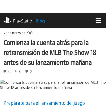
Ir
al
contenido
playstation.com
PlayStation
.Blog
MEN
22 de marzo de 2018
Comienza la cuenta atrás para la
retransmisión de MLB The Show 18
antes de su lanzamiento mañana
0
0
2
Prepárate para el lanzamiento del juego