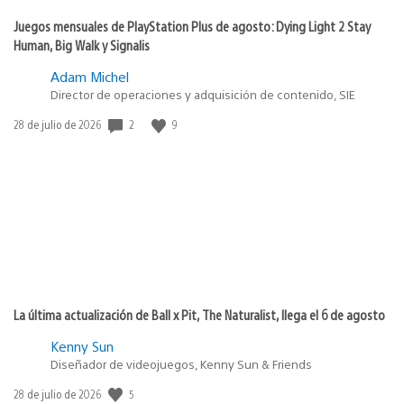
Juegos mensuales de PlayStation Plus de agosto: Dying Light 2 Stay
Human, Big Walk y Signalis
Adam Michel
Director de operaciones y adquisición de contenido, SIE
2
9
Fecha
28 de julio de 2026
de
publicación:
La última actualización de Ball x Pit, The Naturalist, llega el 6 de agosto
Kenny Sun
Diseñador de videojuegos, Kenny Sun & Friends
5
Fecha
28 de julio de 2026