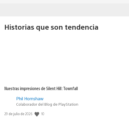
Historias que son tendencia
Nuestras impresiones de Silent Hill: Townfall
Phil Hornshaw
Colaborador del Blog de PlayStation
10
Fecha
29 de julio de 2026
de
publicación: