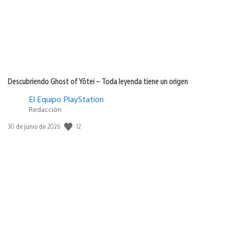
Descubriendo Ghost of Yōtei – Toda leyenda tiene un origen
El Equipo PlayStation
Redacción
12
Fecha
30 de junio de 2026
de
publicación: