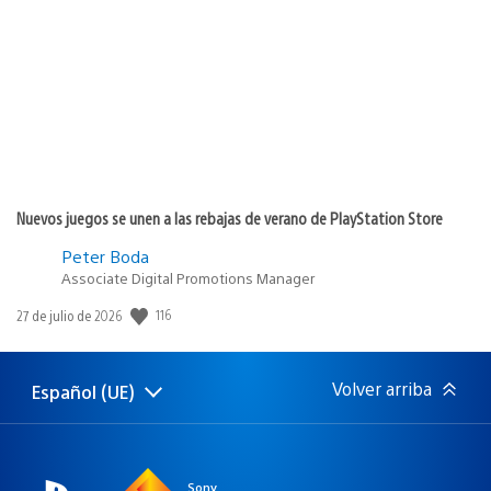
de
publicación:
Nuevos juegos se unen a las rebajas de verano de PlayStation Store
Peter Boda
Associate Digital Promotions Manager
116
Fecha
27 de julio de 2026
de
publicación:
Volver arriba
Español (UE)
Selecciona
Región
una
actual:
región
Sony