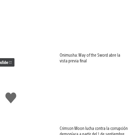
Onimusha: Way of the Sword abre la
vista previa final
Me
gusta
esto
Crimson Moon lucha contra la corrupción
demoníaca a partir del 1 de septiembre