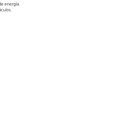
de energía.
áculos.