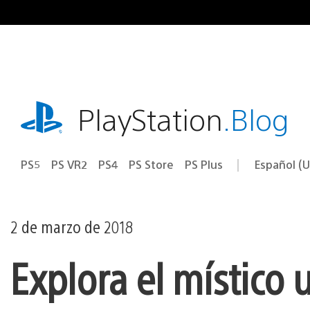
Ir
al
contenido
playstation.com
PlayStation
.Blog
PS5
PS VR2
PS4
PS Store
PS Plus
Español (U
Seleccion
Región
una
actual:
región
2 de marzo de 2018
Explora el místico 