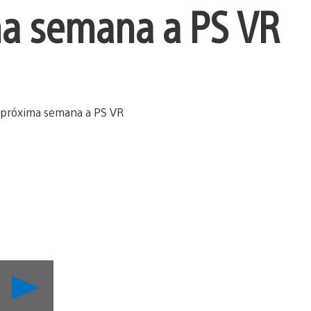
ma semana a PS VR
Reproducir
Explora
el