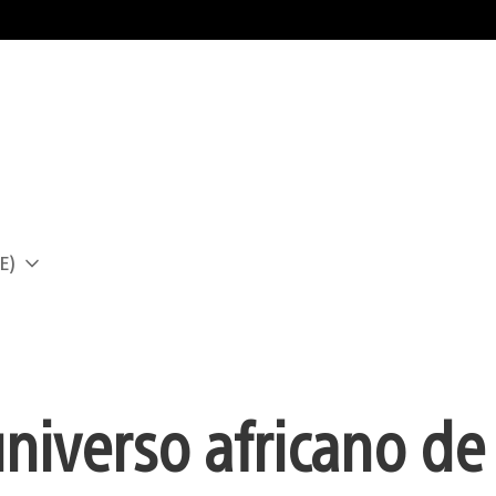
E)
a
universo africano de