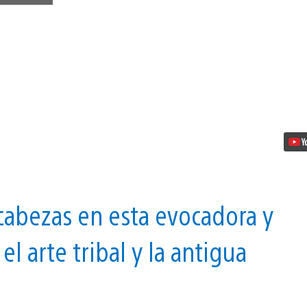
místico
universo
africano
de
Rangi,
que
llega
la
próxima
semana
a
PS
VR
vídeo
abezas en esta evocadora y
l arte tribal y la antigua