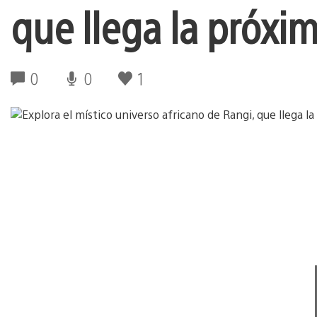
que llega la próxi
0
0
1