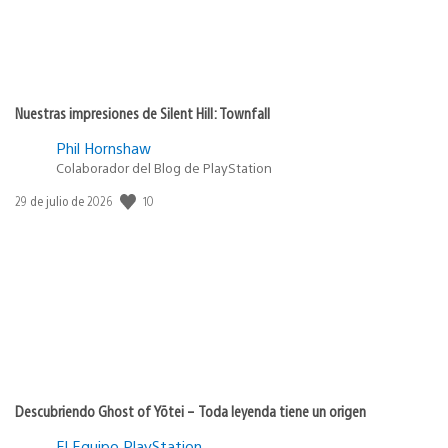
Nuestras impresiones de Silent Hill: Townfall
Phil Hornshaw
Colaborador del Blog de PlayStation
10
Fecha
29 de julio de 2026
de
publicación:
Descubriendo Ghost of Yōtei – Toda leyenda tiene un origen
El Equipo PlayStation