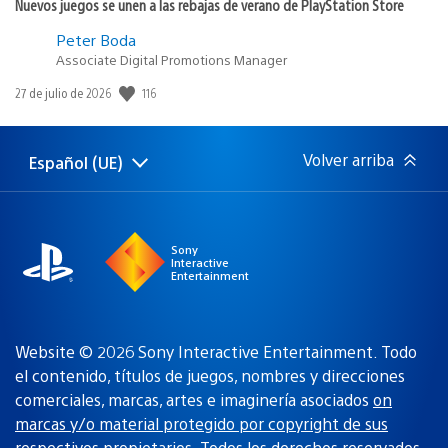
Nuevos juegos se unen a las rebajas de verano de PlayStation Store
Peter Boda
Associate Digital Promotions Manager
116
Fecha
27 de julio de 2026
de
publicación:
Volver arriba
Español (UE)
Selecciona
Región
una
actual:
región
Sony
Interactive
Entertainment
Website © 2026 Sony Interactive Entertainment. Todo
el contenido, títulos de juegos, nombres y direcciones
comerciales, marcas, artes e imaginería asociados
on
marcas y/o material protegido por copyright de sus
respectivos propietarios
. Todos los derechos reservados.