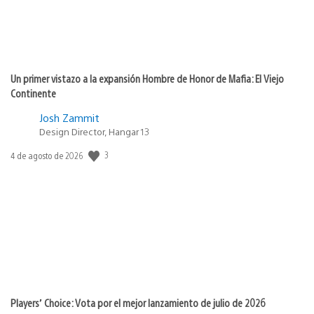
Un primer vistazo a la expansión Hombre de Honor de Mafia: El Viejo
Continente
Josh Zammit
Design Director, Hangar 13
3
Fecha
4 de agosto de 2026
de
publicación:
Players’ Choice: Vota por el mejor lanzamiento de julio de 2026