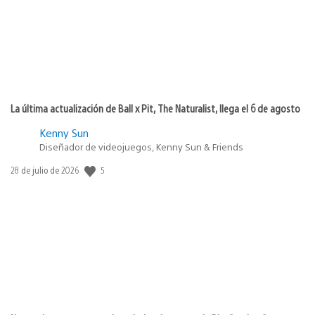
La última actualización de Ball x Pit, The Naturalist, llega el 6 de agosto
Kenny Sun
Diseñador de videojuegos, Kenny Sun & Friends
5
Fecha
28 de julio de 2026
de
publicación: