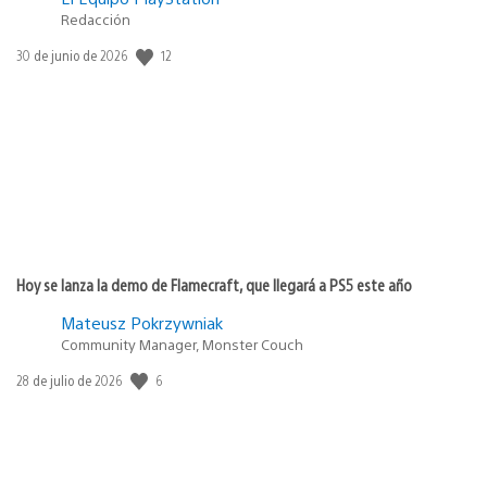
Redacción
12
Fecha
30 de junio de 2026
de
publicación:
Hoy se lanza la demo de Flamecraft, que llegará a PS5 este año
Mateusz Pokrzywniak
Community Manager, Monster Couch
6
Fecha
28 de julio de 2026
de
publicación: