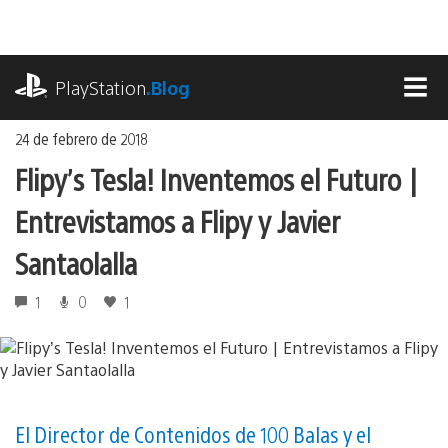
Ir
al
contenido
playstation.com
PlayStation
.Blog
MEN
24 de febrero de 2018
Flipy’s Tesla! Inventemos el Futuro |
Entrevistamos a Flipy y Javier
Santaolalla
1
0
1
El Director de Contenidos de 100 Balas y el