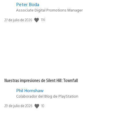
Peter Boda
Associate Digital Promotions Manager
116
Fecha
27 de julio de 2026
de
publicación:
Nuestras impresiones de Silent Hill: Townfall
Phil Hornshaw
Colaborador del Blog de PlayStation
10
Fecha
29 de julio de 2026
de
publicación: