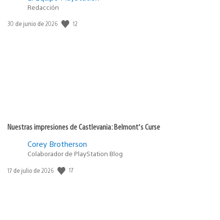
Redacción
12
Fecha
30 de junio de 2026
de
publicación:
Nuestras impresiones de Castlevania: Belmont’s Curse
Corey Brotherson
Colaborador de PlayStation Blog
17
Fecha
17 de julio de 2026
de
publicación: