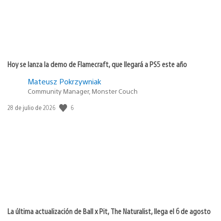
Hoy se lanza la demo de Flamecraft, que llegará a PS5 este año
Mateusz Pokrzywniak
Community Manager, Monster Couch
6
Fecha
28 de julio de 2026
de
publicación:
La última actualización de Ball x Pit, The Naturalist, llega el 6 de agosto