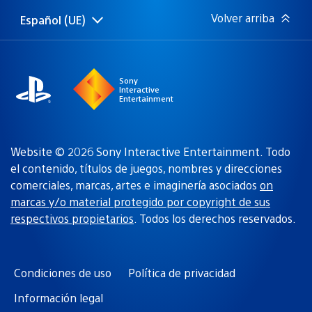
Volver arriba
Español (UE)
Selecciona
Región
una
actual:
región
Sony
Interactive
Entertainment
Website © 2026 Sony Interactive Entertainment. Todo
el contenido, títulos de juegos, nombres y direcciones
comerciales, marcas, artes e imaginería asociados
on
marcas y/o material protegido por copyright de sus
respectivos propietarios
. Todos los derechos reservados.
Condiciones de uso
Política de privacidad
Información legal