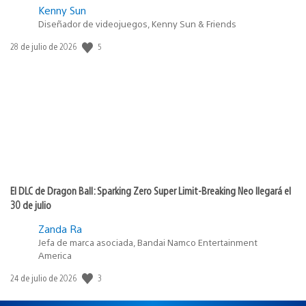
Kenny Sun
Diseñador de videojuegos, Kenny Sun & Friends
5
Fecha
28 de julio de 2026
de
publicación:
El DLC de Dragon Ball: Sparking Zero Super Limit-Breaking Neo llegará el
30 de julio
Zanda Ra
Jefa de marca asociada, Bandai Namco Entertainment
America
3
Fecha
24 de julio de 2026
de
publicación: