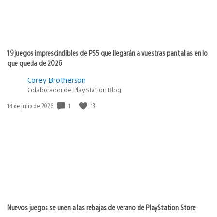
19 juegos imprescindibles de PS5 que llegarán a vuestras pantallas en lo
que queda de 2026
Corey Brotherson
Colaborador de PlayStation Blog
1
13
Fecha
14 de julio de 2026
de
publicación:
Nuevos juegos se unen a las rebajas de verano de PlayStation Store