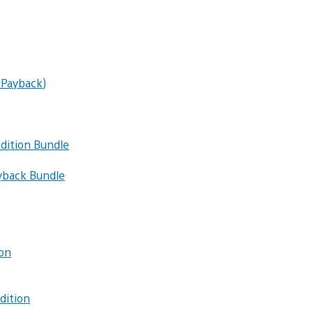
/Payback)
dition Bundle
yback Bundle
on
dition