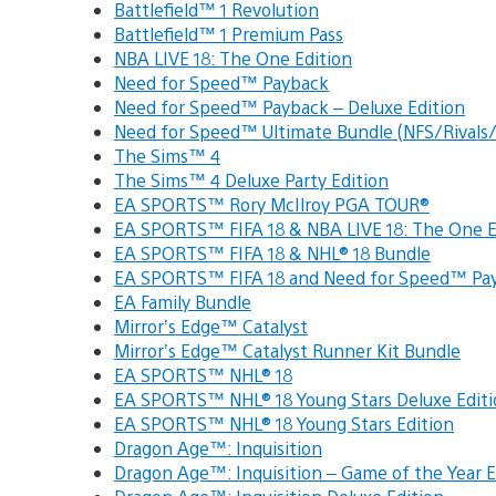
Battlefield™ 1 Revolution
Battlefield™ 1 Premium Pass
NBA LIVE 18: The One Edition
Need for Speed™ Payback
Need for Speed™ Payback – Deluxe Edition
Need for Speed™ Ultimate Bundle (NFS/Rivals
The Sims™ 4
The Sims™ 4 Deluxe Party Edition
EA SPORTS™ Rory McIlroy PGA TOUR®
EA SPORTS™ FIFA 18 & NBA LIVE 18: The One E
EA SPORTS™ FIFA 18 & NHL® 18 Bundle
EA SPORTS™ FIFA 18 and Need for Speed™ Pa
EA Family Bundle
Mirror’s Edge™ Catalyst
Mirror’s Edge™ Catalyst Runner Kit Bundle
EA SPORTS™ NHL® 18
EA SPORTS™ NHL® 18 Young Stars Deluxe Editi
EA SPORTS™ NHL® 18 Young Stars Edition
Dragon Age™: Inquisition
Dragon Age™: Inquisition – Game of the Year E