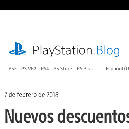
Ir
al
contenido
playstation.com
PlayStation
.Blog
PS5
PS VR2
PS4
PS Store
PS Plus
Español (U
Seleccion
Región
una
actual:
región
7 de febrero de 2018
Nuevos descuentos 