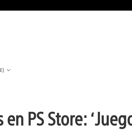
E)
a
en PS Store: ‘Jueg