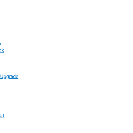
k
ck
 Upgrade
it