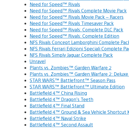
Need for Speed™ Rivals
Need for Speed™ Rivals Complete Movie Pack
Need for Speed™ Rivals Movie Pack – Racers
Need for Speed™ Rivals Timesaver Pack
Need for Speed™ Rivals: Complete DLC Pack
Need for Speed™ Rivals: Complete Edition
NFS Rivals Concept Lamborghini Complete Pac
NFS Rivals Ferrari Edizioni Speciali Complete Pa
NFS Rivals Simply Jaguar Complete Pack
Unravel
Plants vs. Zombies™ Garden Warfare 2
Plants vs. Zombies™ Garden Warfare 2: Deluxe
STAR WARS™ Battlefront™ Season Pass
STAR WARS™ Battlefront™ Ultimate Edition
Battlefield 4™ China Rising
Battlefield 4™ Dragon’s Teeth
Battlefield 4™ Final Stand
Battlefield 4™ Ground & Sea Vehicle Shortcut K
Battlefield 4™ Naval Strike
Battlefield 4™ Second Assault