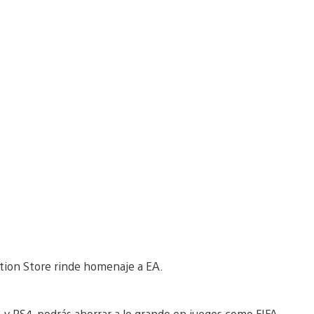
tion Store rinde homenaje a EA.
y PS4, podrás ahorrar a lo grande en juegos como FIFA