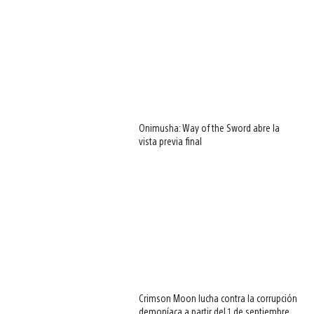
Onimusha: Way of the Sword abre la
vista previa final
Crimson Moon lucha contra la corrupción
demoníaca a partir del 1 de septiembre