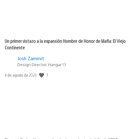
Un primer vistazo a la expansión Hombre de Honor de Mafia: El Viejo
Continente
Josh Zammit
Design Director, Hangar 13
3
Fecha
4 de agosto de 2026
de
publicación: