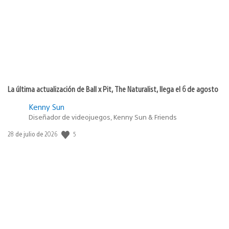
La última actualización de Ball x Pit, The Naturalist, llega el 6 de agosto
Kenny Sun
Diseñador de videojuegos, Kenny Sun & Friends
5
Fecha
28 de julio de 2026
de
publicación: