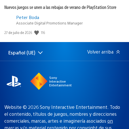
Nuevos juegos se unen a las rebajas de verano de PlayStation Store
Peter Boda
Associate Digital Promotions Manager
116
Fecha
27 de julio de 2026
de
publicación:
Volver arriba
Español (UE)
Selecciona
Región
una
actual:
región
Sony
Interactive
Entertainment
Website © 2026 Sony Interactive Entertainment. Todo
el contenido, títulos de juegos, nombres y direcciones
comerciales, marcas, artes e imaginería asociados
on
marcas y/o material protegido por copyright de sus