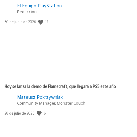
El Equipo PlayStation
Redacción
12
Fecha
30 de junio de 2026
de
publicación:
Hoy se lanza la demo de Flamecraft, que llegará a PS5 este año
Mateusz Pokrzywniak
Community Manager, Monster Couch
6
Fecha
28 de julio de 2026
de
publicación: