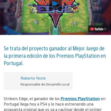
Reproducir
Ya
a
la
venta
Strikers
Edge
–
Fantasía
medieval
y
Se trata del proyecto ganador al Mejor Juego de
balón
la primera edición de los Premios PlayStation en
prisionero
en
Portugal.
tu
PS4
vídeo
Roberto Yeste
Responsable de Desarrollo Local
Strikers Edge, el ganador de los
Premios PlayStation
en
Portugal llega hoy a PS4 y lo hace estrenando una
propuesta original que os va a cautivar desde el primer