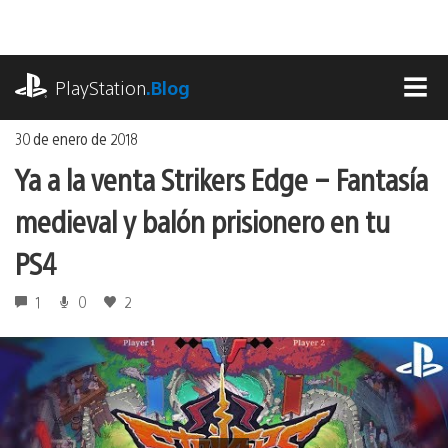
Ir
al
contenido
playstation.com
PlayStation
.Blog
MEN
30 de enero de 2018
Ya a la venta Strikers Edge – Fantasía
medieval y balón prisionero en tu
PS4
1
0
2