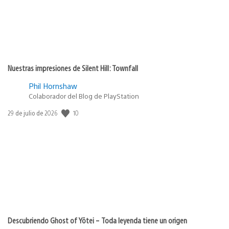
Nuestras impresiones de Silent Hill: Townfall
Phil Hornshaw
Colaborador del Blog de PlayStation
10
Fecha
29 de julio de 2026
de
publicación:
Descubriendo Ghost of Yōtei – Toda leyenda tiene un origen