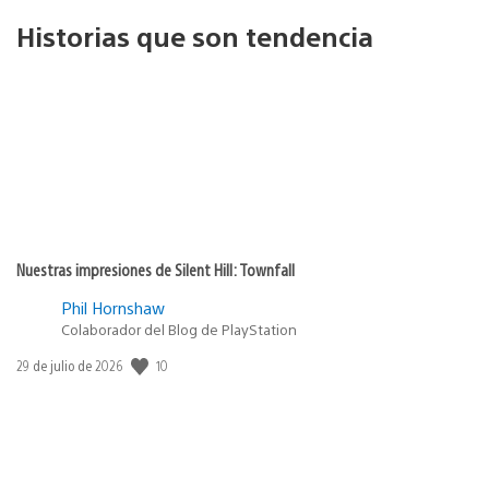
Historias que son tendencia
Nuestras impresiones de Silent Hill: Townfall
Phil Hornshaw
Colaborador del Blog de PlayStation
10
Fecha
29 de julio de 2026
de
publicación: