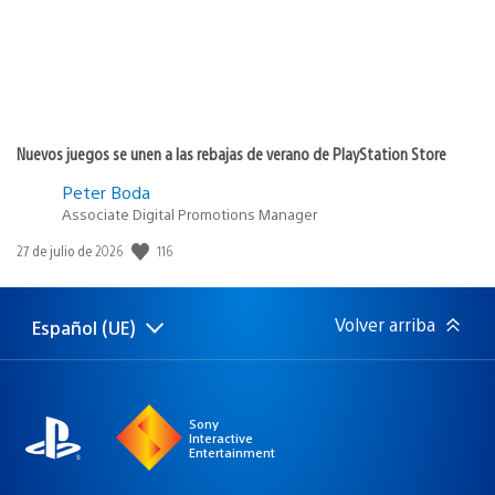
Nuevos juegos se unen a las rebajas de verano de PlayStation Store
Peter Boda
Associate Digital Promotions Manager
116
Fecha
27 de julio de 2026
de
publicación:
Volver arriba
Español (UE)
Selecciona
Región
una
actual:
región
Sony
Interactive
Entertainment