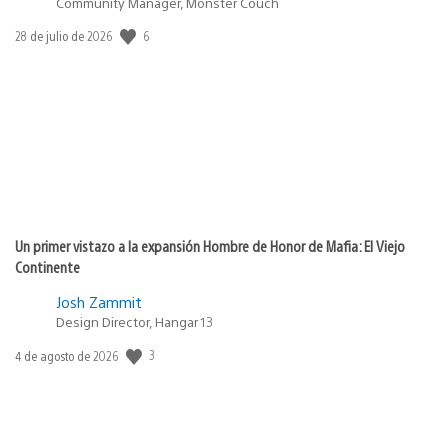
Community Manager, Monster Couch
6
Fecha
28 de julio de 2026
de
publicación:
Un primer vistazo a la expansión Hombre de Honor de Mafia: El Viejo
Continente
Josh Zammit
Design Director, Hangar 13
3
Fecha
4 de agosto de 2026
de
publicación: