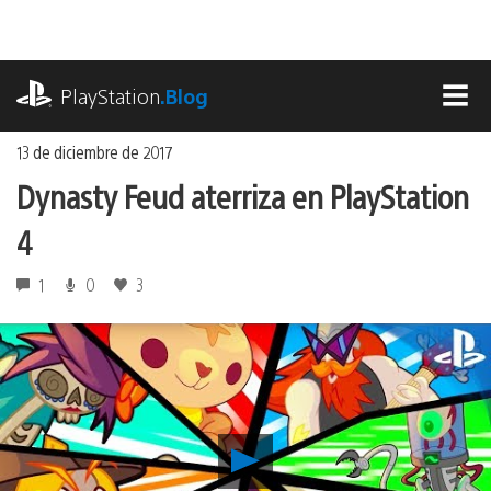
Ir
al
contenido
playstation.com
PlayStation
.Blog
MEN
13 de diciembre de 2017
Dynasty Feud aterriza en PlayStation
4
1
0
3
Reproducir
Dynasty