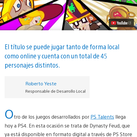
Feud
aterriza
en
PlayStation
4
vídeo
El título se puede jugar tanto de forma local
como online y cuenta con un total de 45
personajes distintos.
Roberto Yeste
Responsable de Desarrollo Local
O
tro de los juegos desarrollados por
PS Talents
llega
hoy a PS4. En esta ocasión se trata de Dynasty Feud, que
ya está disponible en formato digital a través de PS Store