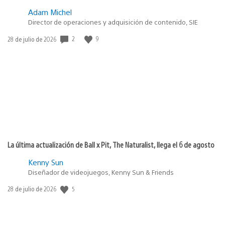
Adam Michel
Director de operaciones y adquisición de contenido, SIE
2
9
Fecha
28 de julio de 2026
de
publicación:
La última actualización de Ball x Pit, The Naturalist, llega el 6 de agosto
Kenny Sun
Diseñador de videojuegos, Kenny Sun & Friends
5
Fecha
28 de julio de 2026
de
publicación: