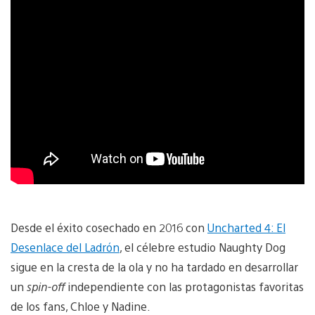
Desde el éxito cosechado en 2016 con
Uncharted 4: El
Desenlace del Ladrón
, el célebre estudio Naughty Dog
sigue en la cresta de la ola y no ha tardado en desarrollar
un
spin-off
independiente con las protagonistas favoritas
de los fans, Chloe y Nadine.