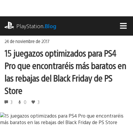
Ir
al
contenido
playstation.com
PlayStation
.Blog
MEN
24 de noviembre de 2017
15 juegazos optimizados para PS4
Pro que encontraréis más baratos en
las rebajas del Black Friday de PS
Store
3
0
3