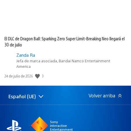
El DLC de Dragon Ball: Sparking Zero Super Limit-Breaking Neo llegará el
30 de julio
Zanda Ra
Jefa de marca asociada, Bandai Namco Entertainment
America
3
Fecha
24 de julio de 2026
de
publicación:
Volver arriba
Español (UE)
Selecciona
Región
una
actual:
región
Sony
Interactive
Entertainment