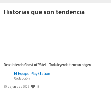
Historias que son tendencia
Descubriendo Ghost of Yōtei – Toda leyenda tiene un origen
El Equipo PlayStation
Redacción
12
Fecha
30 de junio de 2026
de
publicación: