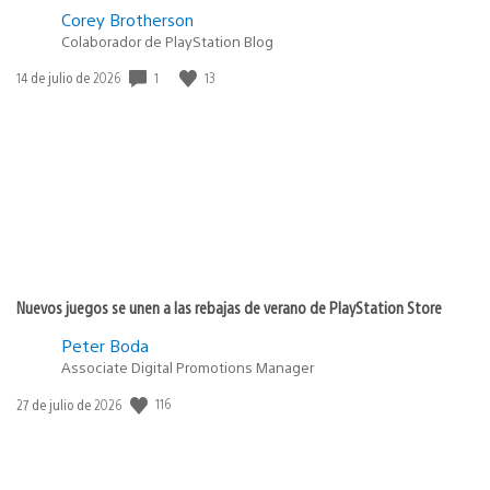
Corey Brotherson
Colaborador de PlayStation Blog
1
13
Fecha
14 de julio de 2026
de
publicación:
Nuevos juegos se unen a las rebajas de verano de PlayStation Store
Peter Boda
Associate Digital Promotions Manager
116
Fecha
27 de julio de 2026
de
publicación: