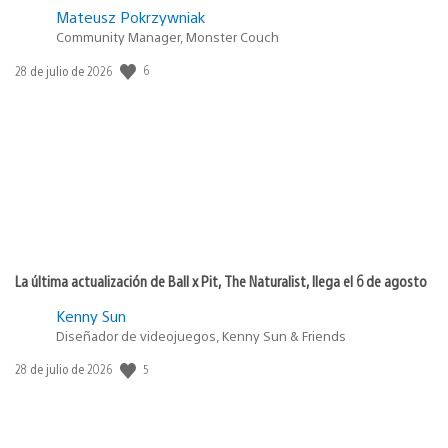
Mateusz Pokrzywniak
Community Manager, Monster Couch
6
Fecha
28 de julio de 2026
de
publicación:
La última actualización de Ball x Pit, The Naturalist, llega el 6 de agosto
Kenny Sun
Diseñador de videojuegos, Kenny Sun & Friends
5
Fecha
28 de julio de 2026
de
publicación: