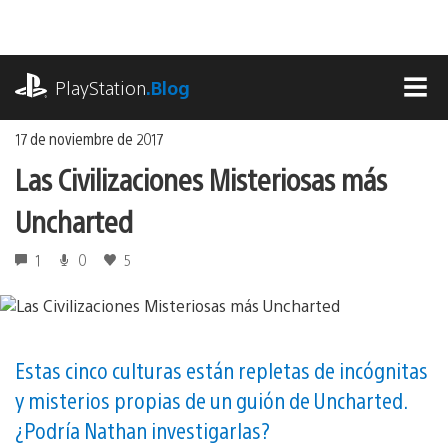
Ir
al
contenido
playstation.com
PlayStation
.Blog
MEN
17 de noviembre de 2017
Las Civilizaciones Misteriosas más
Uncharted
1
0
5
Estas cinco culturas están repletas de incógnitas
y misterios propias de un guión de Uncharted.
¿Podría Nathan investigarlas?