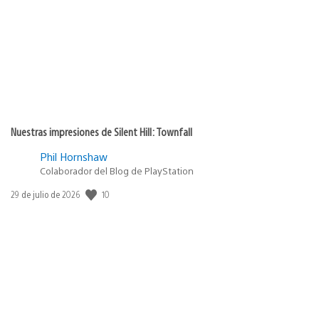
Nuestras impresiones de Silent Hill: Townfall
Phil Hornshaw
Colaborador del Blog de PlayStation
10
Fecha
29 de julio de 2026
de
publicación: