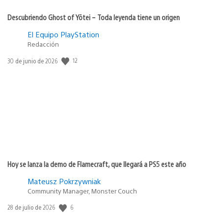
Descubriendo Ghost of Yōtei – Toda leyenda tiene un origen
El Equipo PlayStation
Redacción
12
Fecha
30 de junio de 2026
de
publicación:
Hoy se lanza la demo de Flamecraft, que llegará a PS5 este año
Mateusz Pokrzywniak
Community Manager, Monster Couch
6
Fecha
28 de julio de 2026
de