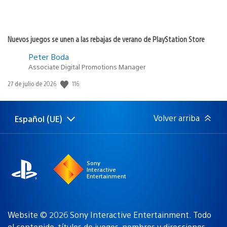
Nuevos juegos se unen a las rebajas de verano de PlayStation Store
Peter Boda
Associate Digital Promotions Manager
116
Fecha
27 de julio de 2026
de
publicación:
Volver arriba
Español (UE)
Selecciona
Región
una
actual:
región
Sony
Interactive
Entertainment
Website © 2026 Sony Interactive Entertainment. Todo
el contenido, títulos de juegos, nombres y direcciones