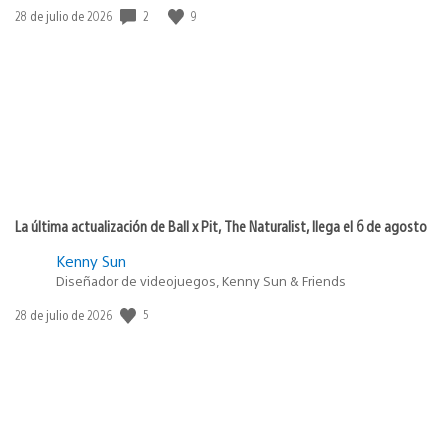
2
9
Fecha
28 de julio de 2026
de
publicación:
La última actualización de Ball x Pit, The Naturalist, llega el 6 de agosto
Kenny Sun
Diseñador de videojuegos, Kenny Sun & Friends
5
Fecha
28 de julio de 2026
de
publicación: