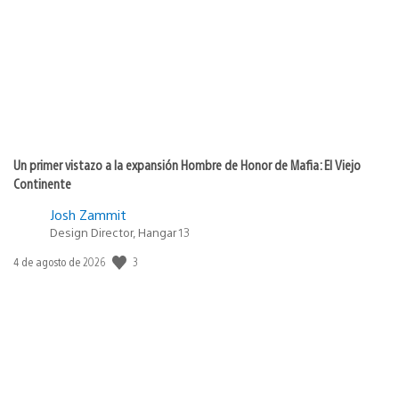
publicación:
Un primer vistazo a la expansión Hombre de Honor de Mafia: El Viejo
Continente
Josh Zammit
Design Director, Hangar 13
3
Fecha
4 de agosto de 2026
de
publicación: