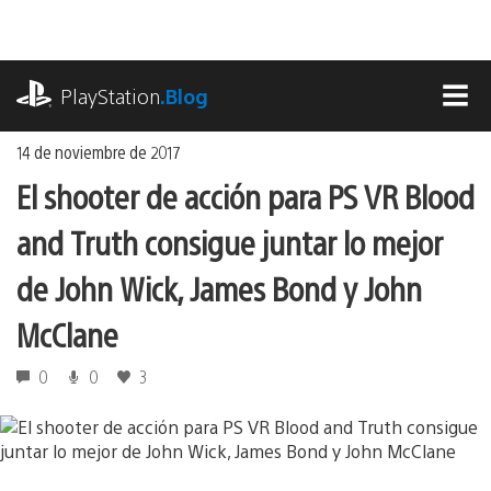
Ir
al
contenido
playstation.com
PlayStation
.Blog
MEN
14 de noviembre de 2017
El shooter de acción para PS VR Blood
and Truth consigue juntar lo mejor
de John Wick, James Bond y John
McClane
0
0
3