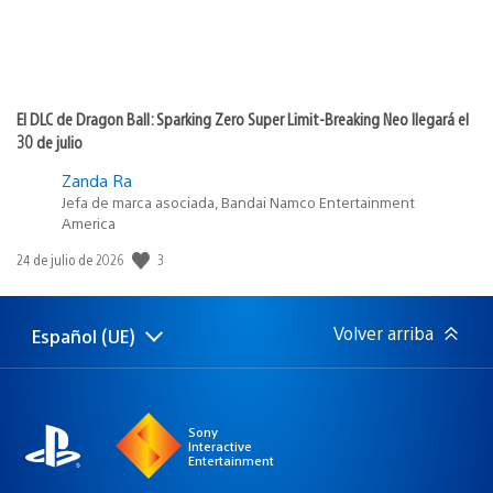
El DLC de Dragon Ball: Sparking Zero Super Limit-Breaking Neo llegará el
30 de julio
Zanda Ra
Jefa de marca asociada, Bandai Namco Entertainment
America
3
Fecha
24 de julio de 2026
de
publicación:
Volver arriba
Español (UE)
Selecciona
Región
una
actual:
región
Sony
Interactive
Entertainment