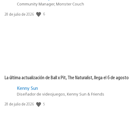
Community Manager, Monster Couch
6
Fecha
28 de julio de 2026
de
publicación:
La última actualización de Ball x Pit, The Naturalist, llega el 6 de agosto
Kenny Sun
Diseñador de videojuegos, Kenny Sun & Friends
5
Fecha
28 de julio de 2026
de
publicación: