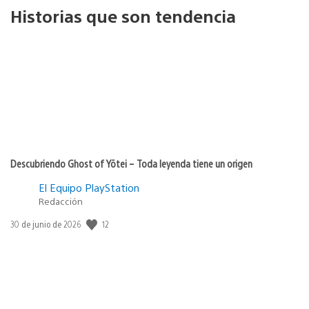
Historias que son tendencia
Descubriendo Ghost of Yōtei – Toda leyenda tiene un origen
El Equipo PlayStation
Redacción
12
Fecha
30 de junio de 2026
de
publicación: