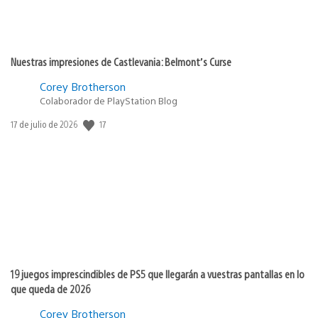
Nuestras impresiones de Castlevania: Belmont’s Curse
Corey Brotherson
Colaborador de PlayStation Blog
17
Fecha
17 de julio de 2026
de
publicación:
19 juegos imprescindibles de PS5 que llegarán a vuestras pantallas en lo
que queda de 2026
Corey Brotherson