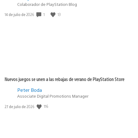
Colaborador de PlayStation Blog
1
13
Fecha
14 de julio de 2026
de
publicación:
Nuevos juegos se unen a las rebajas de verano de PlayStation Store
Peter Boda
Associate Digital Promotions Manager
116
Fecha
27 de julio de 2026
de
publicación: