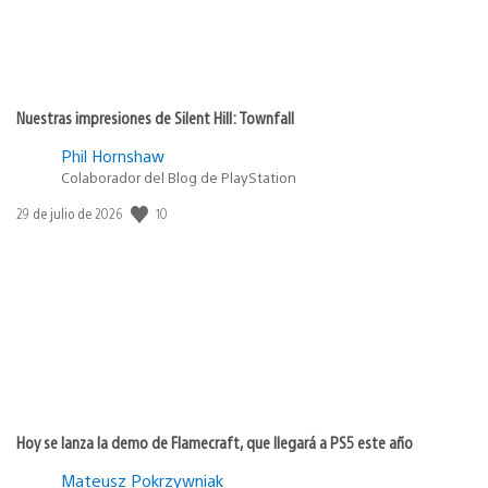
Nuestras impresiones de Silent Hill: Townfall
Phil Hornshaw
Colaborador del Blog de PlayStation
10
Fecha
29 de julio de 2026
de
publicación:
Hoy se lanza la demo de Flamecraft, que llegará a PS5 este año
Mateusz Pokrzywniak