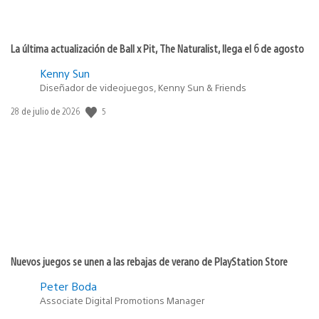
La última actualización de Ball x Pit, The Naturalist, llega el 6 de agosto
Kenny Sun
Diseñador de videojuegos, Kenny Sun & Friends
5
Fecha
28 de julio de 2026
de
publicación:
Nuevos juegos se unen a las rebajas de verano de PlayStation Store
Peter Boda
Associate Digital Promotions Manager