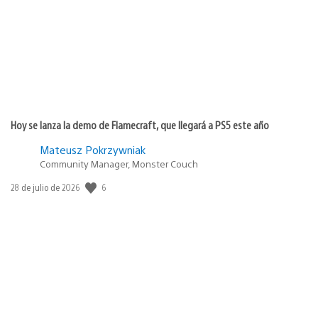
publicación:
Hoy se lanza la demo de Flamecraft, que llegará a PS5 este año
Mateusz Pokrzywniak
Community Manager, Monster Couch
6
Fecha
28 de julio de 2026
de
publicación: