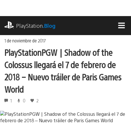
Ir
al
contenido
playstation.com
PlayStation
.Blog
MEN
1 de noviembre de 2017
PlayStationPGW | Shadow of the
Colossus llegará el 7 de febrero de
2018 – Nuevo tráiler de Paris Games
World
1
0
2