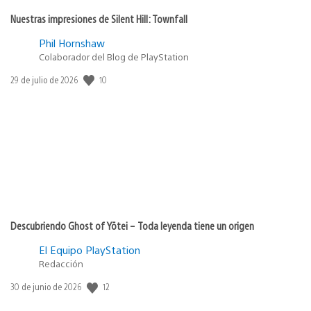
Nuestras impresiones de Silent Hill: Townfall
Phil Hornshaw
Colaborador del Blog de PlayStation
10
Fecha
29 de julio de 2026
de
publicación:
Descubriendo Ghost of Yōtei – Toda leyenda tiene un origen
El Equipo PlayStation
Redacción
12
Fecha
30 de junio de 2026
de