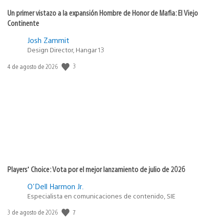
Un primer vistazo a la expansión Hombre de Honor de Mafia: El Viejo
Continente
Josh Zammit
Design Director, Hangar 13
3
Fecha
4 de agosto de 2026
de
publicación:
Players’ Choice: Vota por el mejor lanzamiento de julio de 2026
O'Dell Harmon Jr.
Especialista en comunicaciones de contenido, SIE
7
Fecha
3 de agosto de 2026