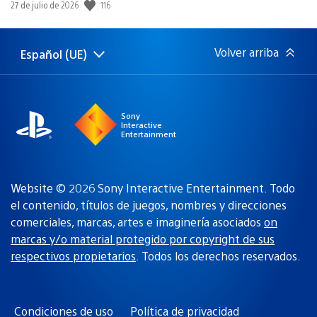
116
Fecha
27 de julio de 2026
de
publicación:
Volver arriba
Español (UE)
Selecciona
Región
una
actual:
región
Sony
Interactive
Entertainment
Website © 2026 Sony Interactive Entertainment. Todo
el contenido, títulos de juegos, nombres y direcciones
comerciales, marcas, artes e imaginería asociados
on
marcas y/o material protegido por copyright de sus
respectivos propietarios
. Todos los derechos reservados.
Condiciones de uso
Política de privacidad