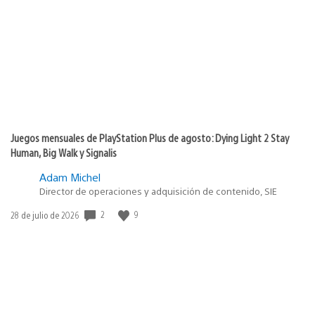
de
publicación:
Juegos mensuales de PlayStation Plus de agosto: Dying Light 2 Stay
Human, Big Walk y Signalis
Adam Michel
Director de operaciones y adquisición de contenido, SIE
2
9
Fecha
28 de julio de 2026
de
publicación: