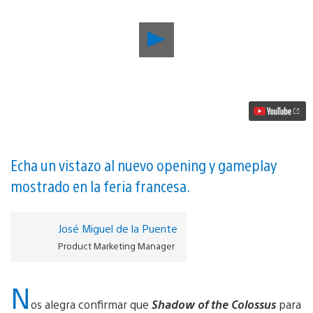
Reproducir
PlayStationPGW
|
Shadow
of
the
Colossus
llegará
el
7
de
Echa un vistazo al nuevo opening y gameplay
febrero
mostrado en la feria francesa.
de
2018
–
Nuevo
José Miguel de la Puente
tráiler
Product Marketing Manager
de
Paris
Games
N
World
vídeo
os alegra confirmar que
Shadow of the Colossus
para