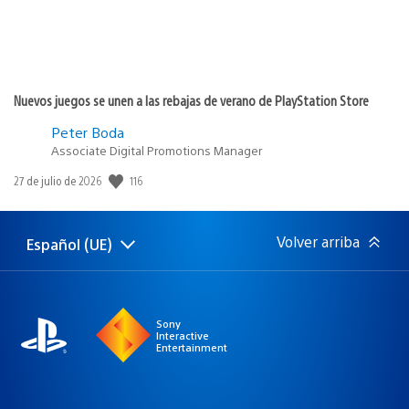
Nuevos juegos se unen a las rebajas de verano de PlayStation Store
Peter Boda
Associate Digital Promotions Manager
116
Fecha
27 de julio de 2026
de
publicación:
Volver arriba
Español (UE)
Selecciona
Región
una
actual:
región
Sony
Interactive
Entertainment