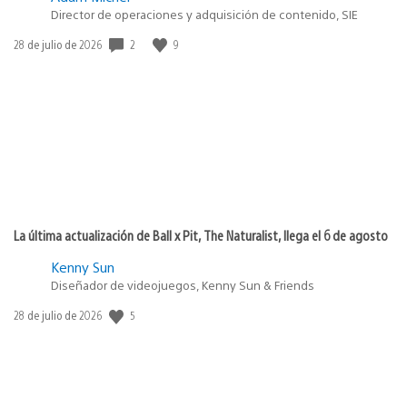
Director de operaciones y adquisición de contenido, SIE
2
9
Fecha
28 de julio de 2026
de
publicación:
La última actualización de Ball x Pit, The Naturalist, llega el 6 de agosto
Kenny Sun
Diseñador de videojuegos, Kenny Sun & Friends
5
Fecha
28 de julio de 2026
de
publicación: