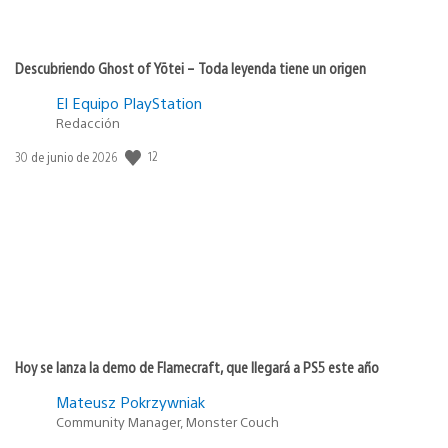
Descubriendo Ghost of Yōtei – Toda leyenda tiene un origen
El Equipo PlayStation
Redacción
12
Fecha
30 de junio de 2026
de
publicación:
Hoy se lanza la demo de Flamecraft, que llegará a PS5 este año
Mateusz Pokrzywniak
Community Manager, Monster Couch