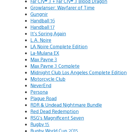
Far Cry® 3 + Far Cry® 3 Blood Dragon
Growlanser: Wayfarer of Time
Gungnir
Handball 16
Handball 17
It’s Spring Again
L.A. Noire
LA Noire Complete Edition
La-Mulana EX
Max Payne 3
Max Payne 3 Complete
Midnight Club Los Angeles Complete Edition
Motorcycle Club
NeverEnd
Persona
Plague Road
RDR & Undead Nightmare Bundle
Red Dead Redemption
RSG’s Magnificent Seven
Rugby 15
Rugby World Cup 2015