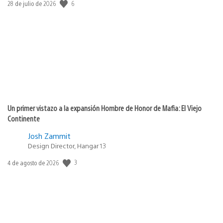
6
Fecha
28 de julio de 2026
de
publicación:
Un primer vistazo a la expansión Hombre de Honor de Mafia: El Viejo
Continente
Josh Zammit
Design Director, Hangar 13
3
Fecha
4 de agosto de 2026
de
publicación: