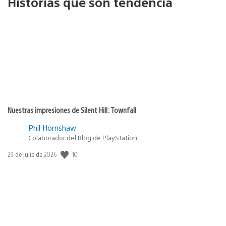
Historias que son tendencia
Nuestras impresiones de Silent Hill: Townfall
Phil Hornshaw
Colaborador del Blog de PlayStation
10
Fecha
29 de julio de 2026
de
publicación: