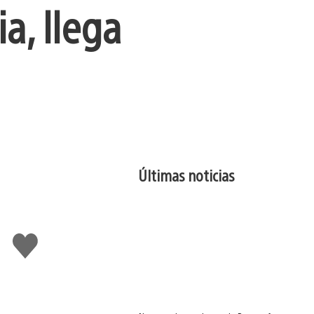
a, llega
Últimas noticias
Me
gusta
esto