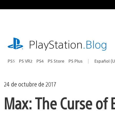
Ir
al
contenido
playstation.com
PlayStation
.Blog
PS5
PS VR2
PS4
PS Store
PS Plus
Español (U
Seleccion
Región
una
actual:
región
24 de octubre de 2017
Max: The Curse of 