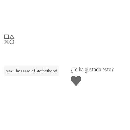
¿Te ha gustado esto?
Max: The Curse of Brotherhood
Me
gusta
esto