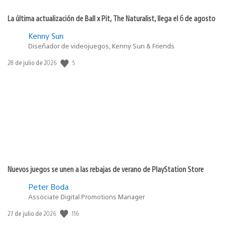
La última actualización de Ball x Pit, The Naturalist, llega el 6 de agosto
Kenny Sun
Diseñador de videojuegos, Kenny Sun & Friends
5
Fecha
28 de julio de 2026
de
publicación:
Nuevos juegos se unen a las rebajas de verano de PlayStation Store
Peter Boda
Associate Digital Promotions Manager
116
Fecha
27 de julio de 2026
de