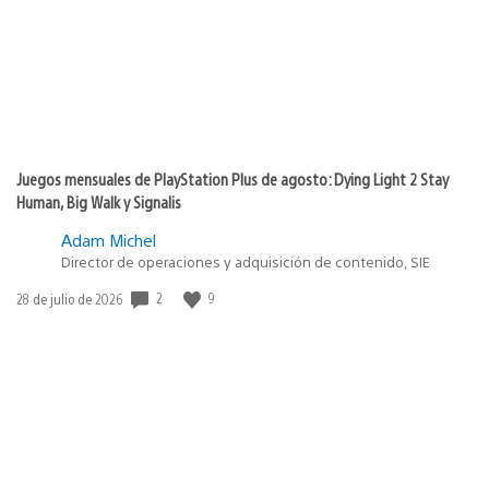
Juegos mensuales de PlayStation Plus de agosto: Dying Light 2 Stay
Human, Big Walk y Signalis
Adam Michel
Director de operaciones y adquisición de contenido, SIE
2
9
Fecha
28 de julio de 2026
de
publicación: