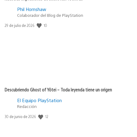
Phil Hornshaw
Colaborador del Blog de PlayStation
10
Fecha
29 de julio de 2026
de
publicación:
Descubriendo Ghost of Yōtei – Toda leyenda tiene un origen
El Equipo PlayStation
Redacción
12
Fecha
30 de junio de 2026
de
publicación: