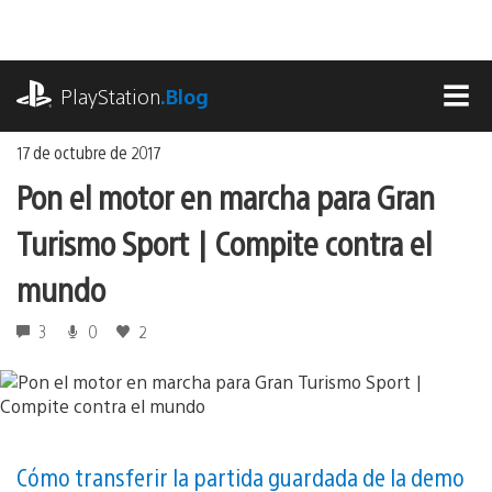
Ir
al
contenido
playstation.com
PlayStation
.Blog
MEN
17 de octubre de 2017
Pon el motor en marcha para Gran
Turismo Sport | Compite contra el
mundo
3
0
2
Cómo transferir la partida guardada de la demo