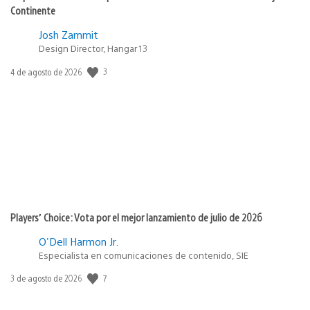
Continente
Josh Zammit
Design Director, Hangar 13
3
Fecha
4 de agosto de 2026
de
publicación:
Players’ Choice: Vota por el mejor lanzamiento de julio de 2026
O'Dell Harmon Jr.
Especialista en comunicaciones de contenido, SIE
7
Fecha
3 de agosto de 2026
de
publicación: