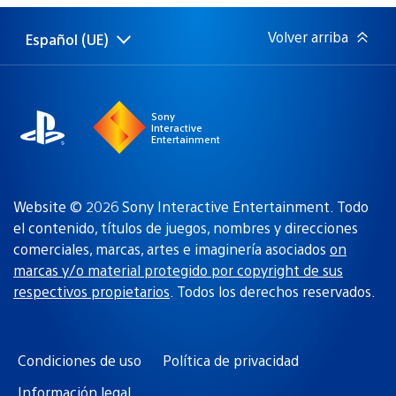
publicación:
Volver arriba
Español (UE)
Selecciona
Región
una
actual:
región
Sony
Interactive
Entertainment
Website © 2026 Sony Interactive Entertainment. Todo
el contenido, títulos de juegos, nombres y direcciones
comerciales, marcas, artes e imaginería asociados
on
marcas y/o material protegido por copyright de sus
respectivos propietarios
. Todos los derechos reservados.
Condiciones de uso
Política de privacidad
Información legal