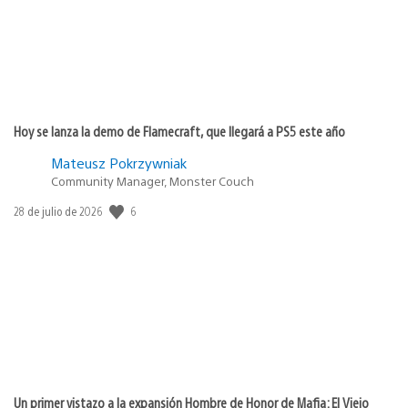
Hoy se lanza la demo de Flamecraft, que llegará a PS5 este año
Mateusz Pokrzywniak
Community Manager, Monster Couch
6
Fecha
28 de julio de 2026
de
publicación:
Un primer vistazo a la expansión Hombre de Honor de Mafia: El Viejo