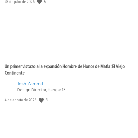
6
Fecha
28 de julio de 2026
de
publicación:
Un primer vistazo a la expansión Hombre de Honor de Mafia: El Viejo
Continente
Josh Zammit
Design Director, Hangar 13
3
Fecha
4 de agosto de 2026
de
publicación: