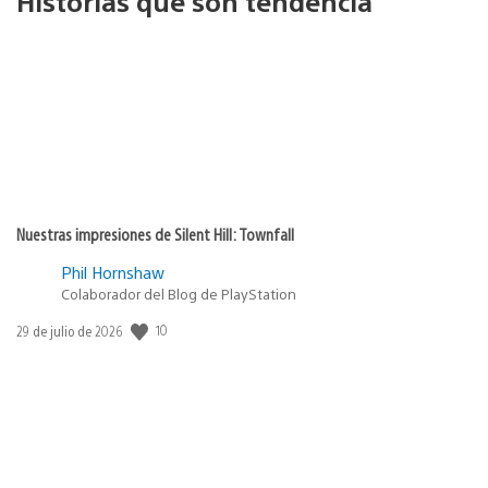
Historias que son tendencia
Nuestras impresiones de Silent Hill: Townfall
Phil Hornshaw
Colaborador del Blog de PlayStation
10
Fecha
29 de julio de 2026
de
publicación: