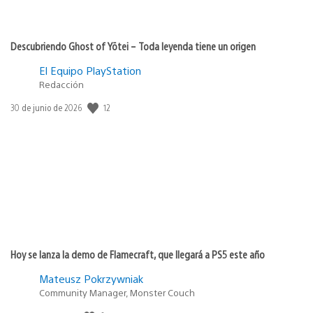
Descubriendo Ghost of Yōtei – Toda leyenda tiene un origen
El Equipo PlayStation
Redacción
12
Fecha
30 de junio de 2026
de
publicación:
Hoy se lanza la demo de Flamecraft, que llegará a PS5 este año
Mateusz Pokrzywniak
Community Manager, Monster Couch