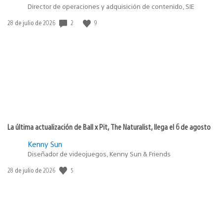
Director de operaciones y adquisición de contenido, SIE
2
9
Fecha
28 de julio de 2026
de
publicación:
La última actualización de Ball x Pit, The Naturalist, llega el 6 de agosto
Kenny Sun
Diseñador de videojuegos, Kenny Sun & Friends
5
Fecha
28 de julio de 2026
de
publicación: