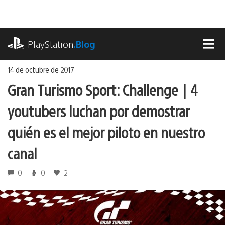
Ir
al
contenido
playstation.com
PlayStation
.Blog
MEN
14 de octubre de 2017
Gran Turismo Sport: Challenge | 4
youtubers luchan por demostrar
quién es el mejor piloto en nuestro
canal
0
0
2