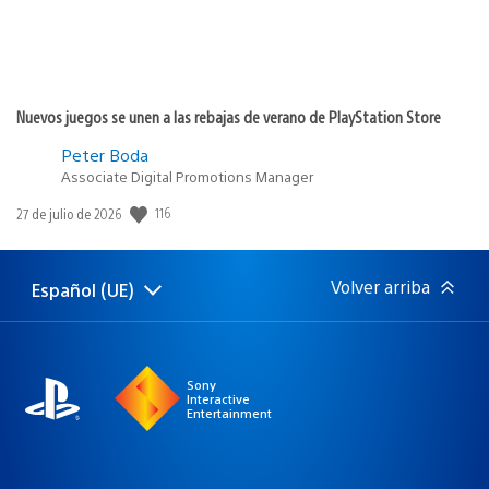
Nuevos juegos se unen a las rebajas de verano de PlayStation Store
Peter Boda
Associate Digital Promotions Manager
116
Fecha
27 de julio de 2026
de
publicación:
Volver arriba
Español (UE)
Selecciona
Región
una
actual:
región
Sony
Interactive
Entertainment