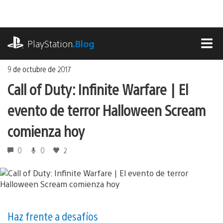
Ir
al
contenido
playstation.com
PlayStation
.Blog
MEN
9 de octubre de 2017
Call of Duty: Infinite Warfare | El
evento de terror Halloween Scream
comienza hoy
0
0
2
Haz frente a desafíos