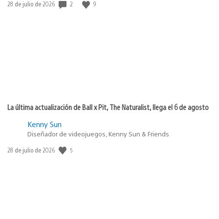
2
9
Fecha
28 de julio de 2026
de
publicación:
La última actualización de Ball x Pit, The Naturalist, llega el 6 de agosto
Kenny Sun
Diseñador de videojuegos, Kenny Sun & Friends
5
Fecha
28 de julio de 2026
de
publicación: