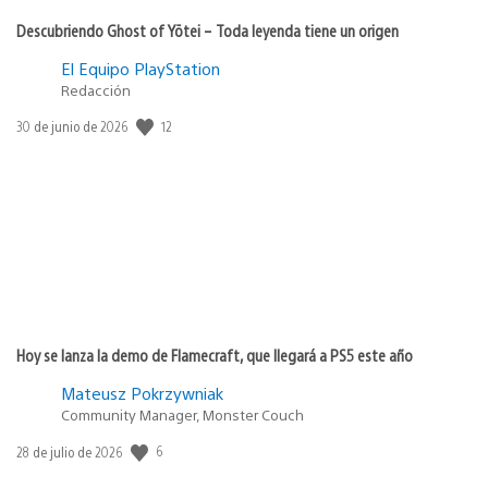
Descubriendo Ghost of Yōtei – Toda leyenda tiene un origen
El Equipo PlayStation
Redacción
12
Fecha
30 de junio de 2026
de
publicación:
Hoy se lanza la demo de Flamecraft, que llegará a PS5 este año
Mateusz Pokrzywniak
Community Manager, Monster Couch
6
Fecha
28 de julio de 2026
de