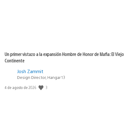
publicación:
Un primer vistazo a la expansión Hombre de Honor de Mafia: El Viejo
Continente
Josh Zammit
Design Director, Hangar 13
3
Fecha
4 de agosto de 2026
de
publicación: