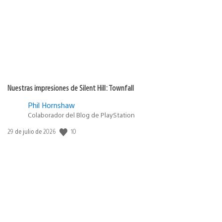
Nuestras impresiones de Silent Hill: Townfall
Phil Hornshaw
Colaborador del Blog de PlayStation
10
Fecha
29 de julio de 2026
de
publicación: