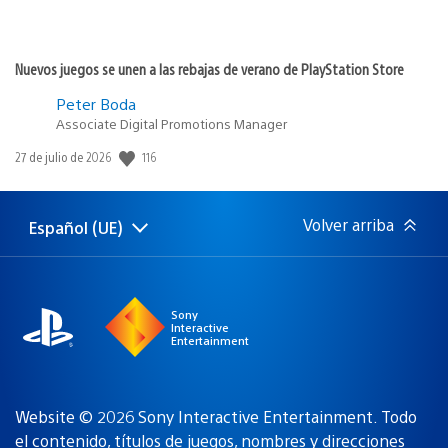
Nuevos juegos se unen a las rebajas de verano de PlayStation Store
Peter Boda
Associate Digital Promotions Manager
116
Fecha
27 de julio de 2026
de
publicación:
Volver arriba
Español (UE)
Selecciona
Región
una
actual:
región
Sony
Interactive
Entertainment
Website © 2026 Sony Interactive Entertainment. Todo
el contenido, títulos de juegos, nombres y direcciones