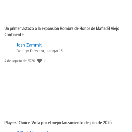
Un primer vistazo a la expansión Hombre de Honor de Mafia: El Viejo
Continente
Josh Zammit
Design Director, Hangar 13
3
Fecha
4 de agosto de 2026
de
publicación:
Players’ Choice: Vota por el mejor lanzamiento de julio de 2026