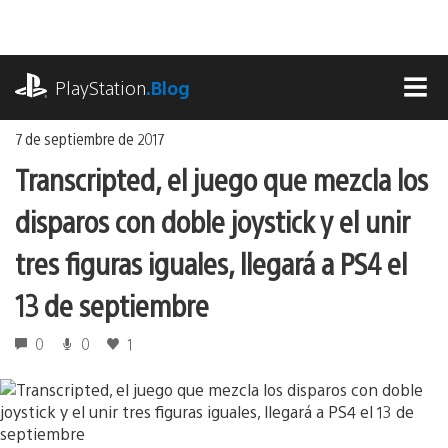
Ir
al
contenido
playstation.com
PlayStation
.Blog
MEN
7 de septiembre de 2017
Transcripted, el juego que mezcla los
disparos con doble joystick y el unir
tres figuras iguales, llegará a PS4 el
13 de septiembre
0
0
1