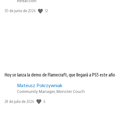
Redacción
12
Fecha
30 de junio de 2026
de
publicación:
Hoy se lanza la demo de Flamecraft, que llegará a PS5 este año
Mateusz Pokrzywniak
Community Manager, Monster Couch
6
Fecha
28 de julio de 2026
de
publicación: