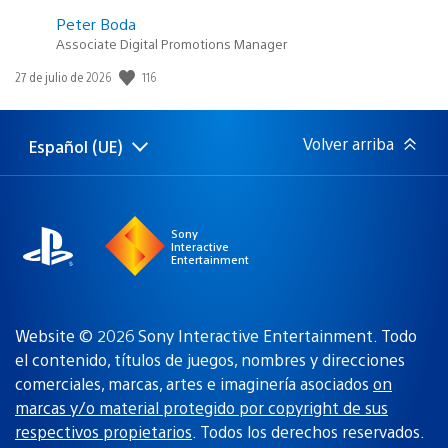
Peter Boda
Associate Digital Promotions Manager
116
Fecha
27 de julio de 2026
de
publicación:
Volver arriba
Español (UE)
Selecciona
Región
una
actual:
región
Sony
Interactive
Entertainment
Website © 2026 Sony Interactive Entertainment. Todo
el contenido, títulos de juegos, nombres y direcciones
comerciales, marcas, artes e imaginería asociados
on
marcas y/o material protegido por copyright de sus
respectivos propietarios
. Todos los derechos reservados.