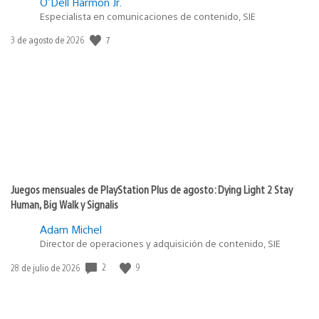
O'Dell Harmon Jr.
Especialista en comunicaciones de contenido, SIE
7
Fecha
3 de agosto de 2026
de
publicación:
Juegos mensuales de PlayStation Plus de agosto: Dying Light 2 Stay
Human, Big Walk y Signalis
Adam Michel
Director de operaciones y adquisición de contenido, SIE
2
9
Fecha
28 de julio de 2026
de
publicación: