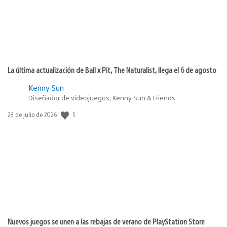
La última actualización de Ball x Pit, The Naturalist, llega el 6 de agosto
Kenny Sun
Diseñador de videojuegos, Kenny Sun & Friends
5
Fecha
28 de julio de 2026
de
publicación:
Nuevos juegos se unen a las rebajas de verano de PlayStation Store