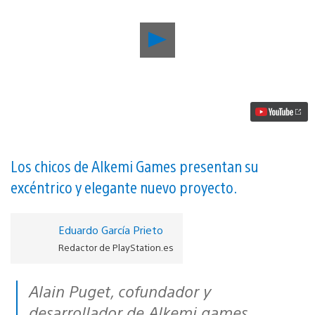
Reproducir
Transcripted,
el
juego
que
mezcla
los
disparos
con
doble
joystick
Los chicos de Alkemi Games presentan su
y
excéntrico y elegante nuevo proyecto.
el
unir
tres
figuras
Eduardo García Prieto
iguales,
Redactor de PlayStation.es
llegará
a
PS4
Alain Puget, cofundador y
el
13
desarrollador de Alkemi games.
de