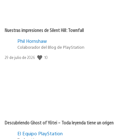
Nuestras impresiones de Silent Hill: Townfall
Phil Hornshaw
Colaborador del Blog de PlayStation
10
Fecha
29 de julio de 2026
de
publicación:
Descubriendo Ghost of Yōtei – Toda leyenda tiene un origen
El Equipo PlayStation