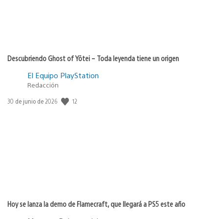
Descubriendo Ghost of Yōtei – Toda leyenda tiene un origen
El Equipo PlayStation
Redacción
12
Fecha
30 de junio de 2026
de
publicación:
Hoy se lanza la demo de Flamecraft, que llegará a PS5 este año