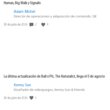
Human, Big Walk y Signalis
Adam Michel
Director de operaciones y adquisición de contenido, SIE
2
9
Fecha
28 de julio de 2026
de
publicación:
La última actualización de Ball x Pit, The Naturalist, llega el 6 de agosto
Kenny Sun
Diseñador de videojuegos, Kenny Sun & Friends
5
Fecha
28 de julio de 2026
de
publicación: