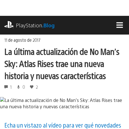
Ir
al
contenido
playstation.com
PlayStation
.Blog
MEN
11 de agosto de 2017
La última actualización de No Man’s
Sky: Atlas Rises trae una nueva
historia y nuevas características
1
0
2
Echa un vistazo al vídeo para ver qué novedades