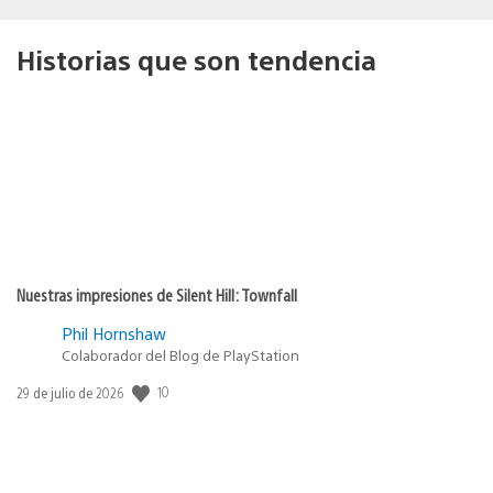
Historias que son tendencia
Nuestras impresiones de Silent Hill: Townfall
Phil Hornshaw
Colaborador del Blog de PlayStation
10
Fecha
29 de julio de 2026
de
publicación: