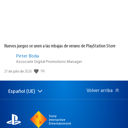
Nuevos juegos se unen a las rebajas de verano de PlayStation Store
Peter Boda
Associate Digital Promotions Manager
116
Fecha
27 de julio de 2026
de
publicación:
Volver arriba
Español (UE)
Selecciona
Región
una
actual:
región
Sony
Interactive
Entertainment