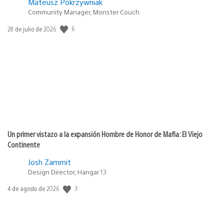
Mateusz Pokrzywniak
Community Manager, Monster Couch
6
Fecha
28 de julio de 2026
de
publicación:
Un primer vistazo a la expansión Hombre de Honor de Mafia: El Viejo
Continente
Josh Zammit
Design Director, Hangar 13
3
Fecha
4 de agosto de 2026
de
publicación: