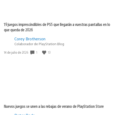
19 juegos imprescindibles de PS5 que llegarán a vuestras pantallas en lo
que queda de 2026
Corey Brotherson
Colaborador de PlayStation Blog
1
13
Fecha
14 de julio de 2026
de
publicación:
Nuevos juegos se unen a las rebajas de verano de PlayStation Store