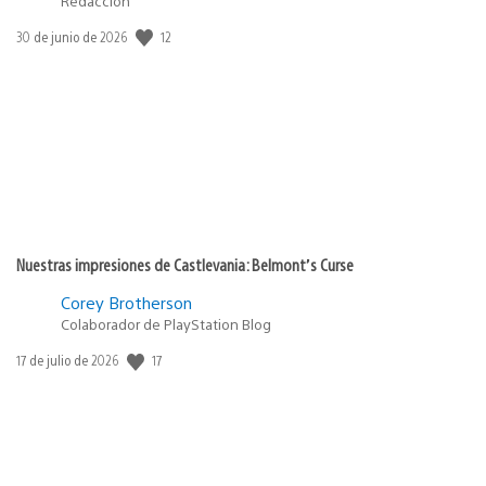
Redacción
12
Fecha
30 de junio de 2026
de
publicación:
Nuestras impresiones de Castlevania: Belmont’s Curse
Corey Brotherson
Colaborador de PlayStation Blog
17
Fecha
17 de julio de 2026
de
publicación: