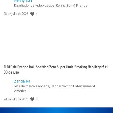
Kenny Sun
Diseñador de videojuegos, Kenny Sun & Friends
4
Fecha
28 de julio de 2026
de
publicación:
El DLC de Dragon Ball: Sparking Zero Super Limit-Breaking Neo llegará el
30 de julio
Zanda Ra
Jefa de marca asociada, Bandai Namco Entertainment
America
2
Fecha
24 de julio de 2026
de
publicación: