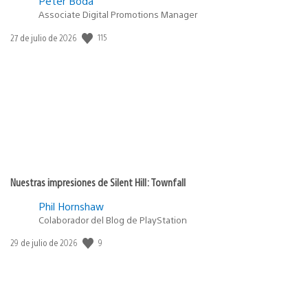
Peter Boda
Associate Digital Promotions Manager
115
Fecha
27 de julio de 2026
de
publicación:
Nuestras impresiones de Silent Hill: Townfall
Phil Hornshaw
Colaborador del Blog de PlayStation
9
Fecha
29 de julio de 2026
de
publicación: