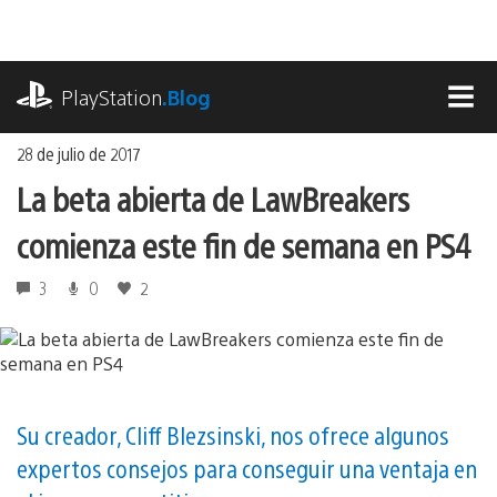
Ir
al
contenido
playstation.com
PlayStation
.Blog
MEN
28 de julio de 2017
La beta abierta de LawBreakers
comienza este fin de semana en PS4
3
0
2
Su creador, Cliff Blezsinski, nos ofrece algunos
expertos consejos para conseguir una ventaja en