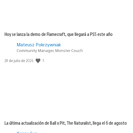
Hoy se lanza la demo de Flamecraft, que llegará a PS5 este año
Mateusz Pokrzywniak
Community Manager, Monster Couch
5
Fecha
28 de julio de 2026
de
publicación:
La última actualización de Ball x Pit, The Naturalist, llega el 6 de agosto